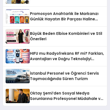
Promosyon Anahtarlık ile Markanızı
Günlük Hayatın Bir Parçası Haline
Getirin
Büyük Beden Elbise Kombinleri ve Stil
Önerileri
HIFU mu Radyofrekans RF mi? Farkları,
Avantajları ve Doğru Teknolojiyi
Seçme Rehberi
İstanbul Personel ve Öğrenci Servis
Taşımacılığında Süren Turizm
Oktay Şemi’den Sosyal Medya
Sorunlarına Profesyonel Müdahale ve
Hızlı Çözüm Desteği