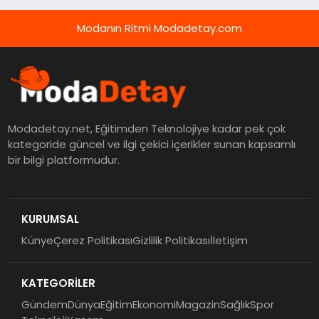
Modanın Ritmi Modadetay.com
Modadetay.net, Eğitimden Teknolojiye kadar pek çok
kategoride güncel ve ilgi çekici içerikler sunan kapsamlı
bir bilgi platformudur.
KURUMSAL
Künye
Çerez Politikası
Gizlilik Politikası
İletişim
KATEGORİLER
Gündem
Dünya
Eğitim
Ekonomi
Magazin
Sağlık
Spor