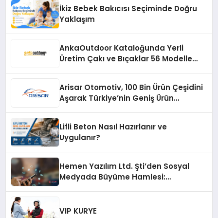
İkiz Bebek Bakıcısı Seçiminde Doğru
Yaklaşım
AnkaOutdoor Kataloğunda Yerli
Üretim Çakı ve Bıçaklar 56 Modelle
Listeleniyor
Arisar Otomotiv, 100 Bin Ürün Çeşidini
Aşarak Türkiye’nin Geniş Ürün
Yelpazesine Sahip Oto Yedek Parça
Platformlarından Biri Oldu
Lifli Beton Nasıl Hazırlanır ve
Uygulanır?
Hemen Yazılım Ltd. Şti’den Sosyal
Medyada Büyüme Hamlesi:
Instagram Beğeni ve TikTok Beğeni
Alanında Talep Rekor Kırıyor
VIP KURYE