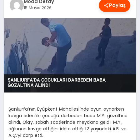
Moda Detay
Paylaş
MAGAZIN
15 Mayıs 2026
SAĞLIK
SPOR
TEKNOLOJI
YAŞAM
Şanlıurfa’nın Eyüpkent Mahallesi’nde oyun oynarken
kavga eden iki çocuğu darbeden baba M.Y. gözaltına
alındı. Olay, sabah saatlerinde meydana geldi. M.Y.,
oğlunun kavga ettiğini iddia ettiği 12 yaşındaki A.B. ve
A.Ç.’yi darp etti.