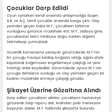
Çocuklar Darp Edildi
Oyun oynarken kendi arasında anlaşmazlığa düşen
A.B. ve A.Ç. isimli çocuklar arasında kavga çıktı. Olay
yerinden geçen baba M.Y., çocukların birbirine
vurduğunu görünce müdahale etti. M.Y., iddiaya göre,
çocuklardan birini minibüse doğru iterken diğerini
tekmeleyip yumrukladı.
Güvenlik kamerasına yansıyan görüntülerde M.Y.’nin
bir çocuğu havaya kaldırıp boğazını sıktığı, ağzını eliyle
kapatarak bağırmasını engellemeye çalıştığı ve yere
fırlattığı anlar kaydedildi. Görüntülerde ayrıca M.Y.’nin
çocuğa defalarca vurduğu ve olay yerinden geçen bir
kadının müdahale etmeye çalıştığı görüldü.
Şikayet Üzerine Gözaltına Alındı
Darp edilen çocukların aileleri, çocuklarını hastaneye
götürerek darp raporu aldı. Ardından polis merkezine
başvuran aileler, M.Y. hakkında şikayette bulundu.