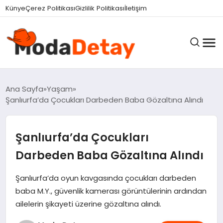
Künye
Çerez Politikası
Gizlilik Politikası
İletişim
GÜNDEM
Ana Sayfa
Yaşam
Şanlıurfa’da Çocukları Darbeden Baba Gözaltına Alındı
DÜNYA
Şanlıurfa’da Çocukları
Darbeden Baba Gözaltına Alındı
EĞITIM
Şanlıurfa’da oyun kavgasında çocukları darbeden
baba M.Y., güvenlik kamerası görüntülerinin ardından
EKONOMI
ailelerin şikayeti üzerine gözaltına alındı.