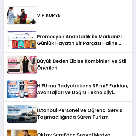
Instagram Beğeni ve TikTok Beğeni
Alanında Talep Rekor Kırıyor
VIP KURYE
Promosyon Anahtarlık ile Markanızı
Günlük Hayatın Bir Parçası Haline
Getirin
Büyük Beden Elbise Kombinleri ve Stil
Önerileri
HIFU mu Radyofrekans RF mi? Farkları,
Avantajları ve Doğru Teknolojiyi
Seçme Rehberi
İstanbul Personel ve Öğrenci Servis
Taşımacılığında Süren Turizm
Oktay Şemi’den Sosyal Medya