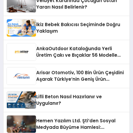
Velayet Kararında Çocuğun Üstün
Yararı Nasıl Belirlenir?
İkiz Bebek Bakıcısı Seçiminde Doğru
Yaklaşım
AnkaOutdoor Kataloğunda Yerli
Üretim Çakı ve Bıçaklar 56 Modelle
Listeleniyor
Arisar Otomotiv, 100 Bin Ürün Çeşidini
Aşarak Türkiye’nin Geniş Ürün
Yelpazesine Sahip Oto Yedek Parça
Platformlarından Biri Oldu
Lifli Beton Nasıl Hazırlanır ve
Uygulanır?
Hemen Yazılım Ltd. Şti’den Sosyal
Medyada Büyüme Hamlesi: