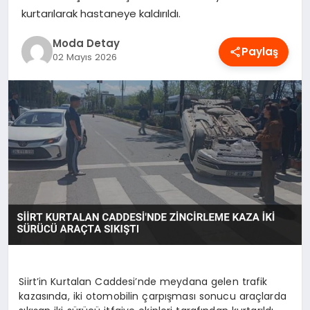
kurtarılarak hastaneye kaldırıldı.
MAGAZIN
Moda Detay
Paylaş
02 Mayıs 2026
SAĞLIK
SPOR
TEKNOLOJI
YAŞAM
Siirt’in Kurtalan Caddesi’nde meydana gelen trafik
kazasında, iki otomobilin çarpışması sonucu araçlarda