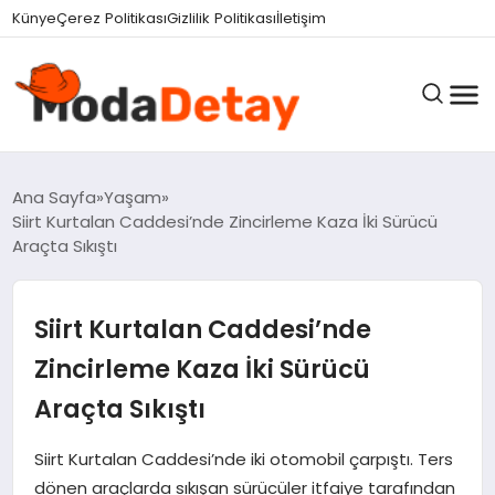
felix markets 360
felix markets yatırım
felix markets pro
felix markets
felix markets app
Künye
Çerez Politikası
Gizlilik Politikası
İletişim
GÜNDEM
Ana Sayfa
Yaşam
Siirt Kurtalan Caddesi’nde Zincirleme Kaza İki Sürücü
Araçta Sıkıştı
DÜNYA
Siirt Kurtalan Caddesi’nde
EĞITIM
Zincirleme Kaza İki Sürücü
Araçta Sıkıştı
EKONOMI
Siirt Kurtalan Caddesi’nde iki otomobil çarpıştı. Ters
dönen araçlarda sıkışan sürücüler itfaiye tarafından