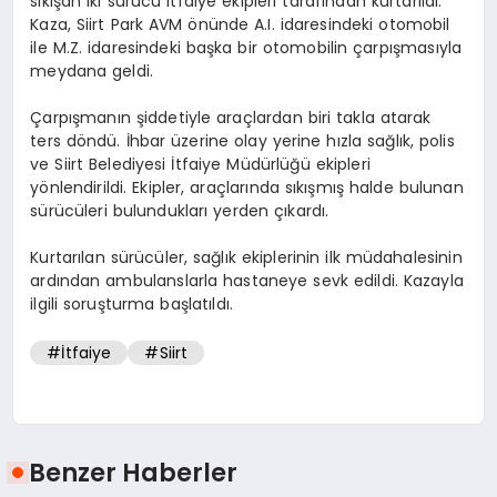
sıkışan iki sürücü itfaiye ekipleri tarafından kurtarıldı.
Kaza, Siirt Park AVM önünde A.I. idaresindeki otomobil
ile M.Z. idaresindeki başka bir otomobilin çarpışmasıyla
meydana geldi.
Çarpışmanın şiddetiyle araçlardan biri takla atarak
ters döndü. İhbar üzerine olay yerine hızla sağlık, polis
ve Siirt Belediyesi İtfaiye Müdürlüğü ekipleri
yönlendirildi. Ekipler, araçlarında sıkışmış halde bulunan
sürücüleri bulundukları yerden çıkardı.
Kurtarılan sürücüler, sağlık ekiplerinin ilk müdahalesinin
ardından ambulanslarla hastaneye sevk edildi. Kazayla
ilgili soruşturma başlatıldı.
#İtfaiye
#Siirt
Benzer Haberler