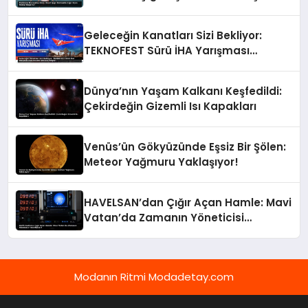
Geleceğin Kanatları Sizi Bekliyor:
TEKNOFEST Sürü İHA Yarışması
Başvuruları Devam Ediyor!
Dünya’nın Yaşam Kalkanı Keşfedildi:
Çekirdeğin Gizemli Isı Kapakları
Venüs’ün Gökyüzünde Eşsiz Bir Şölen:
Meteor Yağmuru Yaklaşıyor!
HAVELSAN’dan Çığır Açan Hamle: Mavi
Vatan’da Zamanın Yöneticisi
TimeMaster!
Modanın Ritmi Modadetay.com