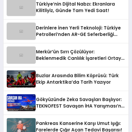
Türkiye’nin Dijital Nabzı: Ekranlara
Kilitliyiz, Günde Tam Yedi Saat!
Derinlere İnen Yerli Teknoloji: Türkiye
Petrolleri’nden AR-GE Seferberliği
Başladı!
Merkür’ün Sırrı Çözülüyor:
Beklenmedik Canlılık İşaretleri Ortaya
Çıktı!
Buzlar Arasında Bilim Köprüsü: Türk
Ekip Antarktika’da Tarih Yazıyor
Gökyüzünde Zeka Savaşları Başlıyor:
TEKNOFEST Savaşan İHA Yarışması’na
Katıl!
Pankreas Kanserine Karşı Umut Işığı:
Farelerde Çığır Açan Tedavi Başarısı!