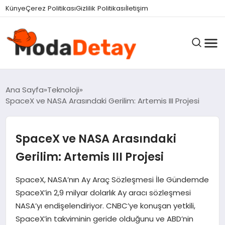
Künye
Çerez Politikası
Gizlilik Politikası
İletişim
GÜNDEM
Ana Sayfa
Teknoloji
SpaceX ve NASA Arasındaki Gerilim: Artemis III Projesi
DÜNYA
SpaceX ve NASA Arasındaki
Gerilim: Artemis III Projesi
EĞITIM
SpaceX, NASA’nın Ay Araç Sözleşmesi İle Gündemde
SpaceX’in 2,9 milyar dolarlık Ay aracı sözleşmesi
EKONOMI
NASA’yı endişelendiriyor. CNBC’ye konuşan yetkili,
SpaceX’in takviminin geride olduğunu ve ABD’nin