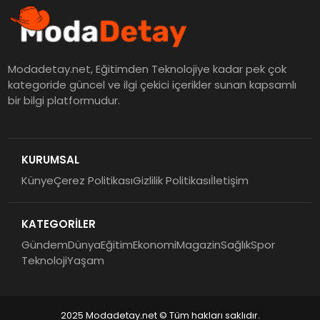
Modadetay.net, Eğitimden Teknolojiye kadar pek çok
kategoride güncel ve ilgi çekici içerikler sunan kapsamlı
bir bilgi platformudur.
KURUMSAL
Künye
Çerez Politikası
Gizlilik Politikası
İletişim
KATEGORİLER
Gündem
Dünya
Eğitim
Ekonomi
Magazin
Sağlık
Spor
Teknoloji
Yaşam
2025 Modadetay.net © Tüm hakları saklıdır.