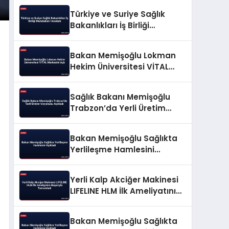
Türkiye ve Suriye Sağlık
Bakanlıkları İş Birliği
Mutabakatı İmzaladı
Bakan Memişoğlu Lokman
Hekim Üniversitesi VİTAL
Merkezini Açtı
Sağlık Bakanı Memişoğlu
Trabzon’da Yerli Üretim
Vizyonunu Açıkladı
Bakan Memişoğlu Sağlıkta
Yerlileşme Hamlesini
Açıkladı
Yerli Kalp Akciğer Makinesi
LIFELINE HLM İlk Ameliyatını
Başarıyla Tamamladı
Bakan Memişoğlu Sağlıkta