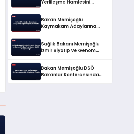
Yerlileşme Hamlesini
Açıkladı
Bakan Memişoğlu
Kaymakam Adaylarına
Sağlık Vizyonunu Anlattı
Sağlık Bakanı Memişoğlu
İzmir Biyotıp ve Genom
Merkezi’nde Üreten Sağlık
Vurgusu Yaptı
Bakan Memişoğlu DSÖ
Bakanlar Konferansında
Afet Yönetimini Anlattı