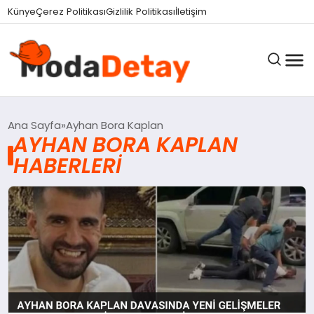
Künye
Çerez Politikası
Gizlilik Politikası
İletişim
GÜNDEM
Ana Sayfa
Ayhan Bora Kaplan
AYHAN BORA KAPLAN
HABERLERI
DÜNYA
EĞITIM
EKONOMI