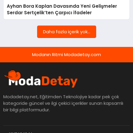
Ayhan Bora Kaplan Davasında Yeni Gelişmeler
MAGAZIN
Serdar Sertçelik’ten Çarpıcı İfadeler
SAĞLIK
Daha fazla içerik yok...
SPOR
Modanın Ritmi Modadetay.com
TEKNOLOJI
YAŞAM
Modadetay.net, Eğitimden Teknolojiye kadar pek çok
kategoride güncel ve ilgi çekici içerikler sunan kapsamlı
bir bilgi platformudur.