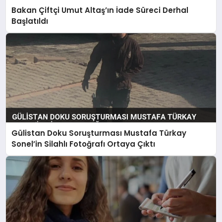
Bakan Çiftçi Umut Altaş’ın İade Süreci Derhal
MAGAZIN
Başlatıldı
SAĞLIK
SPOR
TEKNOLOJI
Gülistan Doku Soruşturması Mustafa Türkay
Sonel’in Silahlı Fotoğrafı Ortaya Çıktı
YAŞAM