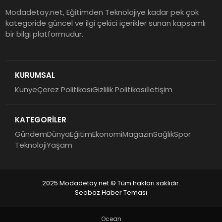
Modadetay.net, Eğitimden Teknolojiye kadar pek çok
kategoride güncel ve ilgi çekici içerikler sunan kapsamlı
bir bilgi platformudur.
KURUMSAL
Künye
Çerez Politikası
Gizlilik Politikası
İletişim
KATEGORİLER
Gündem
Dünya
Eğitim
Ekonomi
Magazin
Sağlık
Spor
Teknoloji
Yaşam
2025 Modadetay.net © Tüm hakları saklıdır.
Seobaz Haber Teması
Ocean