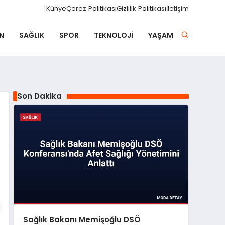
Künye
Çerez Politikası
Gizlilik Politikası
İletişim
N
SAĞLIK
SPOR
TEKNOLOJI
YAŞAM
Son Dakika
Sağlık Bakanı Memişoğlu DSÖ