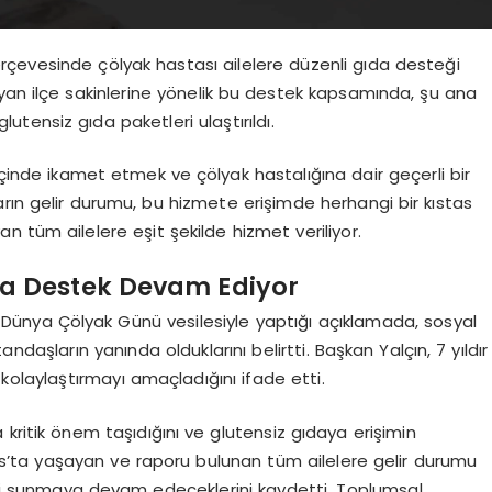
çerçevesinde çölyak hastası ailelere düzenli gıda desteği
ayan ilçe sakinlerine yönelik bu destek kapsamında, şu ana
lutensiz gıda paketleri ulaştırıldı.
içinde ikamet etmek ve çölyak hastalığına dair geçerli bir
rın gelir durumu, bu hizmete erişimde herhangi bir kıstas
ıyan tüm ailelere eşit şekilde hizmet veriliyor.
yla Destek Devam Ediyor
 Dünya Çölyak Günü vesilesiyle yaptığı açıklamada, sosyal
ndaşların yanında olduklarını belirtti. Başkan Yalçın, 7 yıldır
kolaylaştırmayı amaçladığını ifade etti.
kritik önem taşıdığını ve glutensiz gıdaya erişimin
alas’ta yaşayan ve raporu bulunan tüm ailelere gelir durumu
eri sunmaya devam edeceklerini kaydetti. Toplumsal