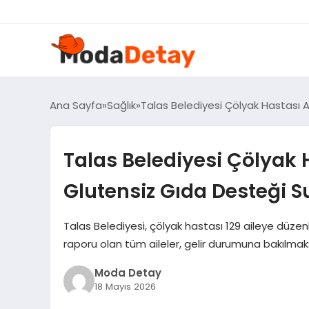
felix markets 360
felix markets yatırım
felix markets pro
felix markets
felix markets app
Ana Sayfa
Sağlık
Talas Belediyesi Çölyak Hastası A
Talas Belediyesi Çölyak H
Glutensiz Gıda Desteği 
Talas Belediyesi, çölyak hastası 129 aileye düzen
raporu olan tüm aileler, gelir durumuna bakılmaks
Moda Detay
18 Mayıs 2026