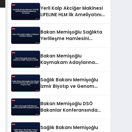
Yerli Kalp Akciğer Makinesi
LIFELINE HLM İlk Ameliyatını
Başarıyla Tamamladı
Bakan Memişoğlu Sağlıkta
Yerlileşme Hamlesini
Açıkladı
Bakan Memişoğlu
Kaymakam Adaylarına
Sağlık Vizyonunu Anlattı
Sağlık Bakanı Memişoğlu
İzmir Biyotıp ve Genom
Merkezi’nde Üreten Sağlık
Vurgusu Yaptı
Bakan Memişoğlu DSÖ
Bakanlar Konferansında
Afet Yönetimini Anlattı
Sağlık Bakanı Memişoğlu