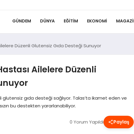
GÜNDEM
DÜNYA
EĞITIM
EKONOMI
MAGAZI
ilelere Düzenli Glutensiz Gıda Desteği Sunuyor
astası Ailelere Düzenli
Sunuyor
li glutensiz gıda desteği sağlıyor. Talas’ta ikamet eden ve
ızın bu destekten yararlanabiliyor.
0 Yorum Yapıldı
Paylaş