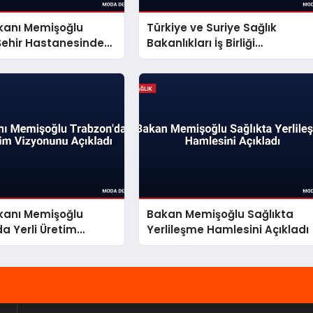
akanı Memişoğlu
Türkiye ve Suriye Sağlık
Şehir Hastanesinde
Bakanlıkları İş Birliği
lerde Bulundu
Mutabakatı İmzaladı
akanı Memişoğlu
Bakan Memişoğlu Sağlıkta
a Yerli Üretim
Yerlileşme Hamlesini Açıkladı
 Açıkladı