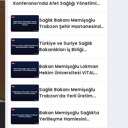
Konferansı’nda Afet Sağlığı Yönetimini
Anlattı
Sağlık Bakanı Memişoğlu
Trabzon Şehir Hastanesinde
İncelemelerde Bulundu
Türkiye ve Suriye Sağlık
Bakanlıkları İş Birliği
Mutabakatı İmzaladı
Bakan Memişoğlu Lokman
Hekim Üniversitesi VİTAL
Merkezini Açtı
Sağlık Bakanı Memişoğlu
Trabzon’da Yerli Üretim
Vizyonunu Açıkladı
Bakan Memişoğlu Sağlıkta
Yerlileşme Hamlesini
Açıkladı