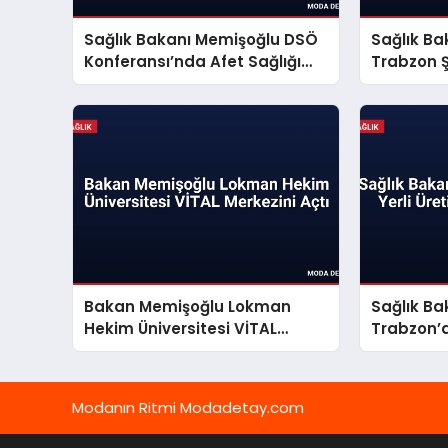
Sağlık Bakanı Memişoğlu DSÖ
Sağlık B
Konferansı’nda Afet Sağlığı
Trabzon 
Yönetimini Anlattı
İnceleme
Bakan Memişoğlu Lokman
Sağlık B
Hekim Üniversitesi VİTAL
Trabzon’d
Merkezini Açtı
Vizyonunu
Modanın Ritmi Modadetay.com