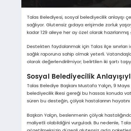
Talas Belediyesi, sosyal belediyecilik anlayışı 
sağlıyor. Glutensiz gıdaya erişimde zorluk yaş
kadar 129 aileye her ay özel olarak hazırlanmış g
Destekten faydalanmak için Talas ilçe sınırları 
sağlık raporuna sahip olmak yeterli. Vatandaşla
olarak değerlendirilmiyor; belirtilen iki şartı taş
Sosyal Belediyecilik Anlayışı
Talas Belediye Başkanı Mustafa Yalçın, 9 Mayıs
belediyecilik ilkesi gereği bu hassas konuda vata
süren bu desteğin, çölyak hastalarının hayatını 
Başkan Yalçın, beslenmenin çölyak hastalığında 
maliyetli olabildiğini vurguladı. Bu nedenle, T
gözetilmeksizin düzenli glutensiz gıda paketl