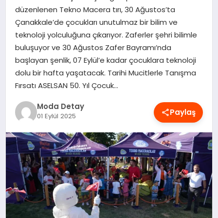
düzenlenen Tekno Macera tırı, 30 Ağustos’ta
MAGAZIN
Çanakkale’de çocukları unutulmaz bir bilim ve
teknoloji yolculuğuna çıkarıyor. Zaferler şehri bilimle
buluşuyor ve 30 Ağustos Zafer Bayramı’nda
SAĞLIK
başlayan şenlik, 07 Eylül’e kadar çocuklara teknoloji
dolu bir hafta yaşatacak. Tarihi Mucitlerle Tanışma
SPOR
Fırsatı ASELSAN 50. Yıl Çocuk…
Moda Detay
Paylaş
01 Eylül 2025
TEKNOLOJI
YAŞAM