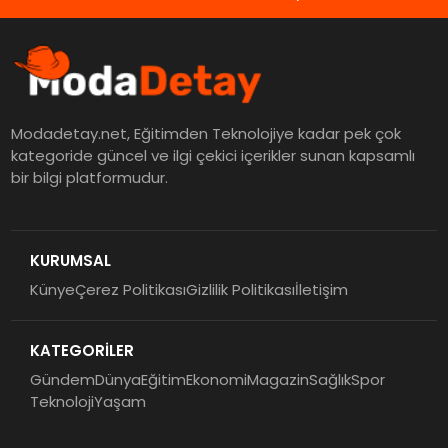
Modadetay.net, Eğitimden Teknolojiye kadar pek çok
kategoride güncel ve ilgi çekici içerikler sunan kapsamlı
bir bilgi platformudur.
KURUMSAL
Künye
Çerez Politikası
Gizlilik Politikası
İletişim
KATEGORİLER
Gündem
Dünya
Eğitim
Ekonomi
Magazin
Sağlık
Spor
Teknoloji
Yaşam