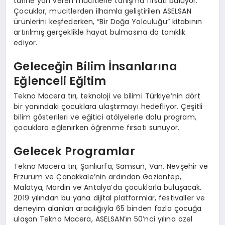
tarihe yön veren mucitlerle tanışma fırsatı buluyor.
Çocuklar, mucitlerden ilhamla geliştirilen ASELSAN
ürünlerini keşfederken, “Bir Doğa Yolculuğu” kitabının
artırılmış gerçeklikle hayat bulmasına da tanıklık
ediyor.
Geleceğin Bilim İnsanlarına
Eğlenceli Eğitim
Tekno Macera tırı, teknoloji ve bilimi Türkiye’nin dört
bir yanındaki çocuklara ulaştırmayı hedefliyor. Çeşitli
bilim gösterileri ve eğitici atölyelerle dolu program,
çocuklara eğlenirken öğrenme fırsatı sunuyor.
Gelecek Programlar
Tekno Macera tırı; Şanlıurfa, Samsun, Van, Nevşehir ve
Erzurum ve Çanakkale’nin ardından Gaziantep,
Malatya, Mardin ve Antalya’da çocuklarla buluşacak.
2019 yılından bu yana dijital platformlar, festivaller ve
deneyim alanları aracılığıyla 65 binden fazla çocuğa
ulaşan Tekno Macera, ASELSAN’ın 50’nci yılına özel