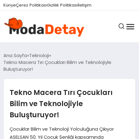
felix markets 360
felix markets yatırım
felix markets pro
felix markets
felix markets app
Künye
Çerez Politikası
Gizlilik Politikası
İletişim
GÜNDEM
Ana Sayfa
Teknoloji
Tekno Macera Tırı Çocukları Bilim ve Teknolojiyle
Buluşturuyor!
DÜNYA
Tekno Macera Tırı Çocukları
EĞITIM
Bilim ve Teknolojiyle
Buluşturuyor!
EKONOMI
Çocuklar Bilim ve Teknoloji Yolculuğuna Çıkıyor
ASELSAN 50. Yıl Çocuk Şenliği kapsamında