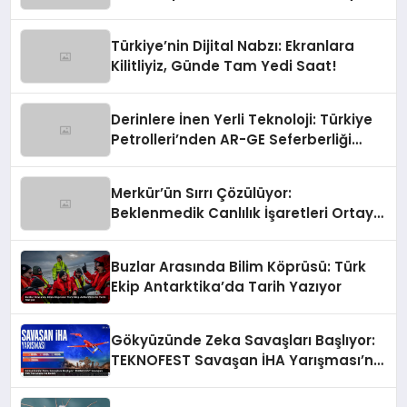
Türkiye’nin Dijital Nabzı: Ekranlara
Kilitliyiz, Günde Tam Yedi Saat!
Derinlere İnen Yerli Teknoloji: Türkiye
Petrolleri’nden AR-GE Seferberliği
Başladı!
Merkür’ün Sırrı Çözülüyor:
Beklenmedik Canlılık İşaretleri Ortaya
Çıktı!
Buzlar Arasında Bilim Köprüsü: Türk
Ekip Antarktika’da Tarih Yazıyor
Gökyüzünde Zeka Savaşları Başlıyor:
TEKNOFEST Savaşan İHA Yarışması’na
Katıl!