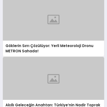
Göklerin Sırrı Çözülüyor: Yerli Meteoroloji Dronu
METRON Sahada!
Akıllı Geleceğin Anahtarı: Türkiye’nin Nadir Toprak