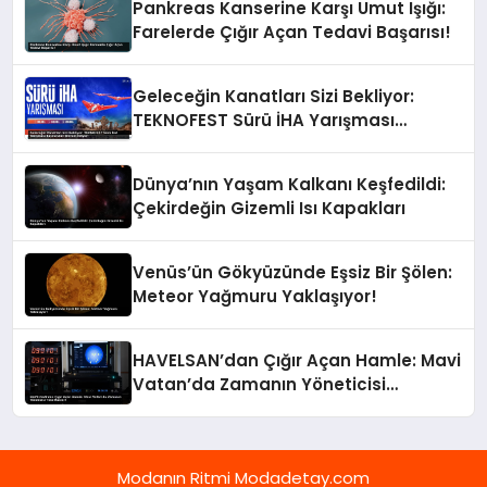
Pankreas Kanserine Karşı Umut Işığı:
Farelerde Çığır Açan Tedavi Başarısı!
Geleceğin Kanatları Sizi Bekliyor:
TEKNOFEST Sürü İHA Yarışması
Başvuruları Devam Ediyor!
Dünya’nın Yaşam Kalkanı Keşfedildi:
Çekirdeğin Gizemli Isı Kapakları
Venüs’ün Gökyüzünde Eşsiz Bir Şölen:
Meteor Yağmuru Yaklaşıyor!
HAVELSAN’dan Çığır Açan Hamle: Mavi
Vatan’da Zamanın Yöneticisi
TimeMaster!
Modanın Ritmi Modadetay.com