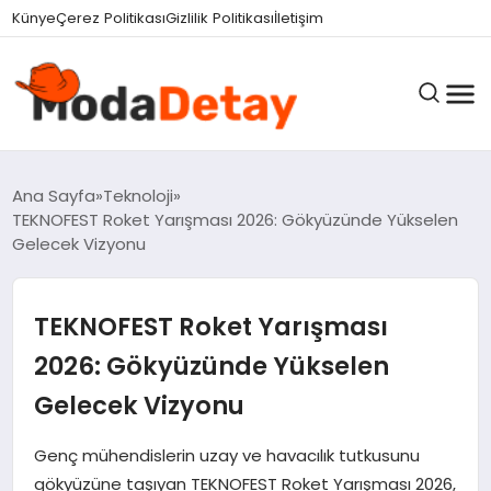
Künye
Çerez Politikası
Gizlilik Politikası
İletişim
GÜNDEM
Ana Sayfa
Teknoloji
TEKNOFEST Roket Yarışması 2026: Gökyüzünde Yükselen
Gelecek Vizyonu
DÜNYA
TEKNOFEST Roket Yarışması
EĞITIM
2026: Gökyüzünde Yükselen
Gelecek Vizyonu
EKONOMI
Genç mühendislerin uzay ve havacılık tutkusunu
gökyüzüne taşıyan TEKNOFEST Roket Yarışması 2026,