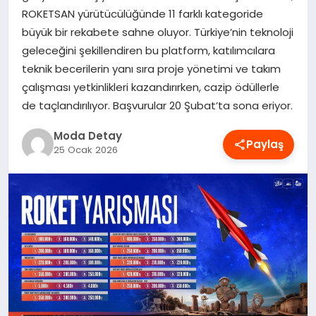
ROKETSAN yürütücülüğünde 11 farklı kategoride
MAGAZIN
büyük bir rekabete sahne oluyor. Türkiye’nin teknoloji
geleceğini şekillendiren bu platform, katılımcılara
teknik becerilerin yanı sıra proje yönetimi ve takım
SAĞLIK
çalışması yetkinlikleri kazandırırken, cazip ödüllerle
de taçlandırılıyor. Başvurular 20 Şubat’ta sona eriyor.
SPOR
Moda Detay
Paylaş
25 Ocak 2026
TEKNOLOJI
YAŞAM