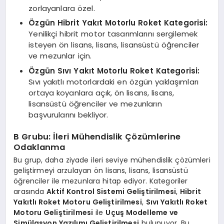
zorlayanlara özel.
Özgün Hibrit Yakıt Motorlu Roket Kategorisi:
Yenilikçi hibrit motor tasarımlarını sergilemek
isteyen ön lisans, lisans, lisansüstü öğrenciler
ve mezunlar için.
Özgün Sıvı Yakıt Motorlu Roket Kategorisi:
Sıvı yakıtlı motorlardaki en özgün yaklaşımları
ortaya koyanlara açık, ön lisans, lisans,
lisansüstü öğrenciler ve mezunların
başvurularını bekliyor.
B Grubu: İleri Mühendislik Çözümlerine
Odaklanma
Bu grup, daha ziyade ileri seviye mühendislik çözümleri
geliştirmeyi arzulayan ön lisans, lisans, lisansüstü
öğrenciler ile mezunlara hitap ediyor. Kategoriler
arasında
Aktif Kontrol Sistemi Geliştirilmesi
,
Hibrit
Yakıtlı Roket Motoru Geliştirilmesi
,
Sıvı Yakıtlı Roket
Motoru Geliştirilmesi
ile
Uçuş Modelleme ve
Simülasyon Yazılımı Geliştirilmesi
bulunuyor. Bu