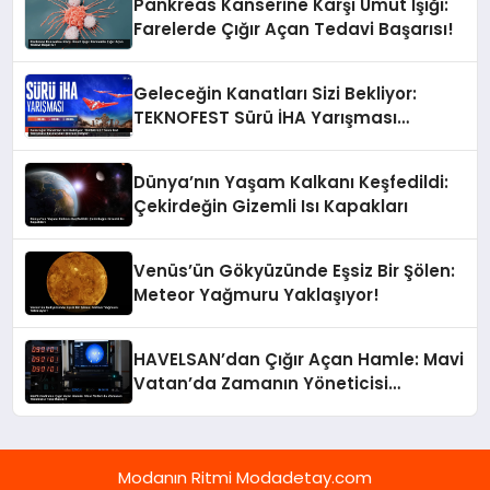
Pankreas Kanserine Karşı Umut Işığı:
Farelerde Çığır Açan Tedavi Başarısı!
Geleceğin Kanatları Sizi Bekliyor:
TEKNOFEST Sürü İHA Yarışması
Başvuruları Devam Ediyor!
Dünya’nın Yaşam Kalkanı Keşfedildi:
Çekirdeğin Gizemli Isı Kapakları
Venüs’ün Gökyüzünde Eşsiz Bir Şölen:
Meteor Yağmuru Yaklaşıyor!
HAVELSAN’dan Çığır Açan Hamle: Mavi
Vatan’da Zamanın Yöneticisi
TimeMaster!
Modanın Ritmi Modadetay.com