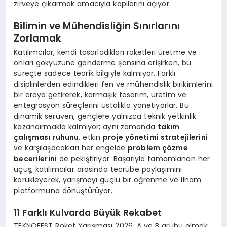
zirveye çıkarmak amacıyla kapılarını açıyor.
Bilimin ve Mühendisliğin Sınırlarını
Zorlamak
Katılımcılar, kendi tasarladıkları roketleri üretme ve
onları gökyüzüne gönderme şansına erişirken, bu
süreçte sadece teorik bilgiyle kalmıyor. Farklı
disiplinlerden edindikleri fen ve mühendislik birikimlerini
bir araya getirerek, karmaşık tasarım, üretim ve
entegrasyon süreçlerini ustalıkla yönetiyorlar. Bu
dinamik serüven, gençlere yalnızca teknik yetkinlik
kazandırmakla kalmıyor; aynı zamanda
takım
çalışması ruhunu
, etkin
proje yönetimi stratejilerini
ve karşılaşacakları her engelde
problem çözme
becerilerini
de pekiştiriyor. Başarıyla tamamlanan her
uçuş, katılımcılar arasında tecrübe paylaşımını
körükleyerek, yarışmayı güçlü bir öğrenme ve ilham
platformuna dönüştürüyor.
11 Farklı Kulvarda Büyük Rekabet
TEKNOFEST Roket Yarışması 2026, A ve B grubu olmak