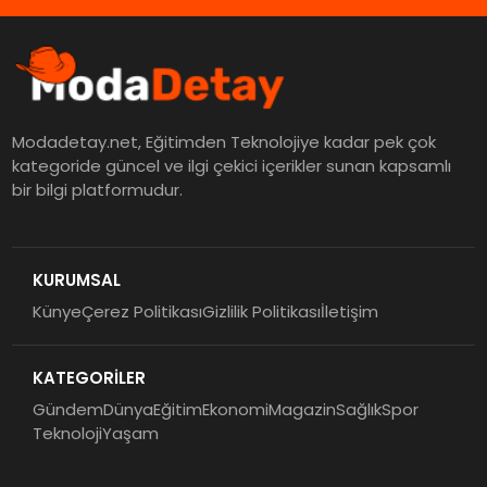
Modadetay.net, Eğitimden Teknolojiye kadar pek çok
kategoride güncel ve ilgi çekici içerikler sunan kapsamlı
bir bilgi platformudur.
KURUMSAL
Künye
Çerez Politikası
Gizlilik Politikası
İletişim
KATEGORİLER
Gündem
Dünya
Eğitim
Ekonomi
Magazin
Sağlık
Spor
Teknoloji
Yaşam