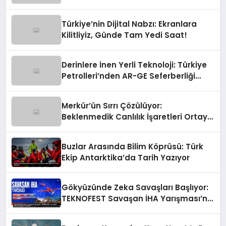
Türkiye’nin Dijital Nabzı: Ekranlara
Kilitliyiz, Günde Tam Yedi Saat!
Derinlere İnen Yerli Teknoloji: Türkiye
Petrolleri’nden AR-GE Seferberliği
Başladı!
Merkür’ün Sırrı Çözülüyor:
Beklenmedik Canlılık İşaretleri Ortaya
Çıktı!
Buzlar Arasında Bilim Köprüsü: Türk
Ekip Antarktika’da Tarih Yazıyor
Gökyüzünde Zeka Savaşları Başlıyor:
TEKNOFEST Savaşan İHA Yarışması’na
Katıl!