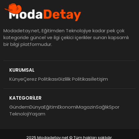
Modadetay.net, Eğitimden Teknolojiye kadar pek çok
kategoride güncel ve ilgi çekici içerikler sunan kapsamlı
bir bilgi platformudur.
KURUMSAL
Künye
Çerez Politikası
Gizlilik Politikası
İletişim
KATEGORİLER
Gündem
Dünya
Eğitim
Ekonomi
Magazin
Sağlık
Spor
Teknoloji
Yaşam
2025 Modadetay.net © Tüm hakları saklıdır.