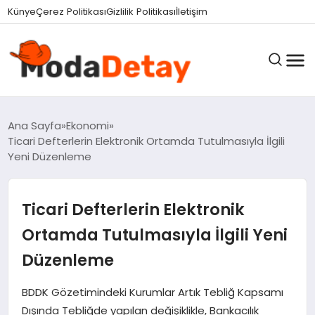
felix markets 360
felix markets yatırım
felix markets pro
felix markets
felix markets app
Künye
Çerez Politikası
Gizlilik Politikası
İletişim
GÜNDEM
Ana Sayfa
Ekonomi
Ticari Defterlerin Elektronik Ortamda Tutulmasıyla İlgili
Yeni Düzenleme
DÜNYA
Ticari Defterlerin Elektronik
EĞITIM
Ortamda Tutulmasıyla İlgili Yeni
Düzenleme
EKONOMI
BDDK Gözetimindeki Kurumlar Artık Tebliğ Kapsamı
Dışında Tebliğde yapılan değişiklikle, Bankacılık