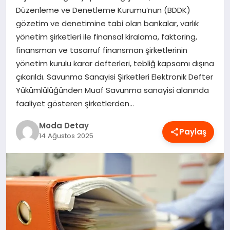
Düzenleme ve Denetleme Kurumu’nun (BDDK)
MAGAZIN
gözetim ve denetimine tabi olan bankalar, varlık
yönetim şirketleri ile finansal kiralama, faktoring,
finansman ve tasarruf finansman şirketlerinin
SAĞLIK
yönetim kurulu karar defterleri, tebliğ kapsamı dışına
çıkarıldı. Savunma Sanayisi Şirketleri Elektronik Defter
SPOR
Yükümlülüğünden Muaf Savunma sanayisi alanında
faaliyet gösteren şirketlerden…
Moda Detay
TEKNOLOJI
Paylaş
14 Ağustos 2025
YAŞAM