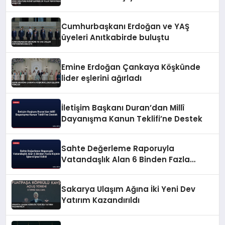
Cumhurbaşkanı Erdoğan ve YAŞ
üyeleri Anıtkabirde buluştu
Emine Erdoğan Çankaya Köşkünde
lider eşlerini ağırladı
İletişim Başkanı Duran’dan Millî
Dayanışma Kanun Teklifi’ne Destek
Sahte Değerleme Raporuyla
Vatandaşlık Alan 6 Binden Fazla
Kişinin İşlemi İptal Edildi
Sakarya Ulaşım Ağına İki Yeni Dev
Yatırım Kazandırıldı