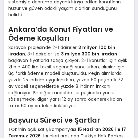
sistemiyle depreme dayanıklı inşa edilen konutların
huzur ve güven odaklı yaşam alanları sunduğunu
belirtti.
Ankara’da Konut Fiyatları ve
Ödeme Koşulları
Saraycık projesinde 2+1 daireler
3 milyon 100 bin
liradan
, 3+1 daireler ise
3 milyon 300 bin liradan
başlayan fiyatlarla satışa çıkıyor. 2+1 konutlar için aylık
21 bin 400 lira taksit seçeneği sunulurken, alıcılar için
üç farklı ödeme modeli oluşturuldu. Peşin alımlarda
yüzde 25 indirim uygulanırken, yüzde 50 peşinatlı 72
ay vadeli seçeneklerde yüzde 8 indirim imkanı
sağlanıyor. Bir diğer modelde ise peşinatın yarısı
sözleşmede, diğer yarısı 12 ay sonra ödenerek kalan
tutar 60 ay vadelendirilebiliyor.
Başvuru Süreci ve Şartlar
TOKİ’nin açık satış kampanyası
15 Haziran 2026 ile 17
Temmuz 2026
tarihleri arasında Türkiye Halk Bankası