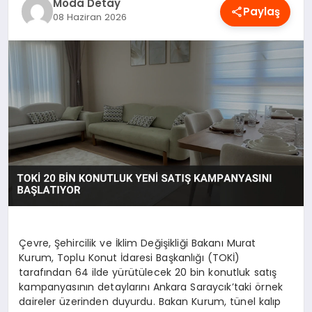
Moda Detay
Paylaş
MAGAZIN
08 Haziran 2026
SAĞLIK
SPOR
TEKNOLOJI
YAŞAM
Çevre, Şehircilik ve İklim Değişikliği Bakanı Murat
Kurum, Toplu Konut İdaresi Başkanlığı (TOKİ)
tarafından 64 ilde yürütülecek 20 bin konutluk satış
kampanyasının detaylarını Ankara Saraycık’taki örnek
daireler üzerinden duyurdu. Bakan Kurum, tünel kalıp