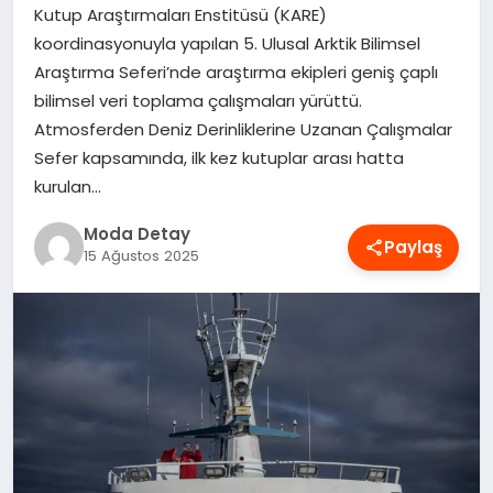
Kutup Araştırmaları Enstitüsü (KARE)
MAGAZIN
koordinasyonuyla yapılan 5. Ulusal Arktik Bilimsel
Araştırma Seferi’nde araştırma ekipleri geniş çaplı
bilimsel veri toplama çalışmaları yürüttü.
SAĞLIK
Atmosferden Deniz Derinliklerine Uzanan Çalışmalar
Sefer kapsamında, ilk kez kutuplar arası hatta
kurulan…
SPOR
Moda Detay
Paylaş
15 Ağustos 2025
TEKNOLOJI
YAŞAM