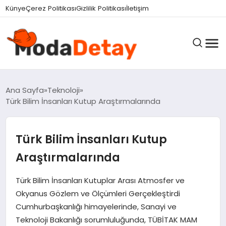
felix markets 360
felix markets yatırım
felix markets pro
felix markets
felix markets app
Künye
Çerez Politikası
Gizlilik Politikası
İletişim
GÜNDEM
Ana Sayfa
Teknoloji
Türk Bilim İnsanları Kutup Araştırmalarında
DÜNYA
Türk Bilim İnsanları Kutup
Araştırmalarında
EĞITIM
Türk Bilim İnsanları Kutuplar Arası Atmosfer ve
Okyanus Gözlem ve Ölçümleri Gerçekleştirdi
EKONOMI
Cumhurbaşkanlığı himayelerinde, Sanayi ve
Teknoloji Bakanlığı sorumluluğunda, TÜBİTAK MAM