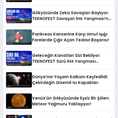
Gökyüzünde Zeka Savaşları Başlıyor:
TEKNOFEST Savaşan İHA Yarışması’na
Katıl!
Pankreas Kanserine Karşı Umut Işığı:
Farelerde Çığır Açan Tedavi Başarısı!
Geleceğin Kanatları Sizi Bekliyor:
TEKNOFEST Sürü İHA Yarışması
Başvuruları Devam Ediyor!
Dünya’nın Yaşam Kalkanı Keşfedildi:
Çekirdeğin Gizemli Isı Kapakları
Venüs’ün Gökyüzünde Eşsiz Bir Şölen:
Meteor Yağmuru Yaklaşıyor!