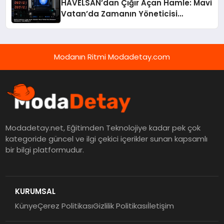
HAVELSAN’dan Çığır Açan Hamle: Mavi
Vatan’da Zamanın Yöneticisi
TimeMaster!
Modanın Ritmi Modadetay.com
Modadetay.net, Eğitimden Teknolojiye kadar pek çok
kategoride güncel ve ilgi çekici içerikler sunan kapsamlı
bir bilgi platformudur.
KURUMSAL
Künye
Çerez Politikası
Gizlilik Politikası
İletişim