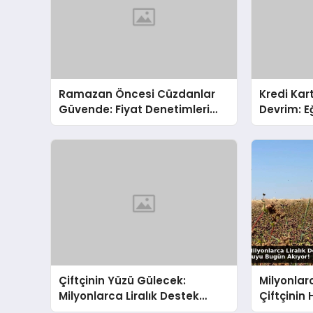
Ramazan Öncesi Cüzdanlar
Kredi Kart
Güvende: Fiyat Denetimleri
Devrim: E
Arttırıldı
Harcamala
Çiftçinin Yüzü Gülecek:
Milyonlar
Milyonlarca Liralık Destek
Çiftçinin
Hesaplara Akıyor!
Can Suyu