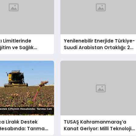
ı Limitlerinde
Yenilenebilir Enerjide Türkiye-
ğitim ve Sağlık
Suudi Arabistan Ortaklığı: 2
rına Ayrıcalıklı Yol!
Milyar Dolarlık İmza
ca Liralık Destek
TUSAŞ Kahramanmaraş’a
 Hesabında: Tarıma
Kanat Geriyor: Milli Teknoloji
 Bugün Akıyor!
Üssü Yükseliyor