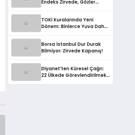
Endeks Zirvede, Gözler
Yarında!
TOKİ Kuralarında Yeni
Dönem: Binlerce Yuva Daha
Sahibini Buluyor!
Borsa İstanbul Dur Durak
Bilmiyor: Zirvede Kapanış!
Diyanet’ten Küresel Çağrı:
22 Ülkede Görevlendirilmek
Üzere 100 Din Görevlisi
Aranıyor!