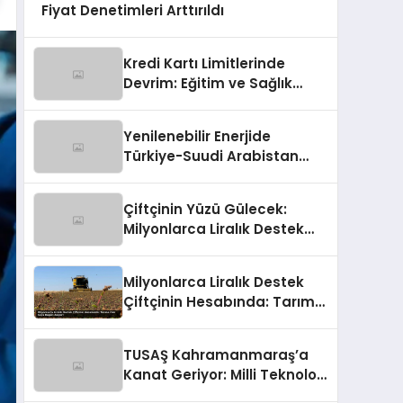
Fiyat Denetimleri Arttırıldı
Kredi Kartı Limitlerinde
Devrim: Eğitim ve Sağlık
Harcamalarına Ayrıcalıklı
Yol!
Yenilenebilir Enerjide
Türkiye-Suudi Arabistan
Ortaklığı: 2 Milyar Dolarlık
İmza
Çiftçinin Yüzü Gülecek:
Milyonlarca Liralık Destek
Hesaplara Akıyor!
Milyonlarca Liralık Destek
Çiftçinin Hesabında: Tarıma
Can Suyu Bugün Akıyor!
TUSAŞ Kahramanmaraş’a
Kanat Geriyor: Milli Teknoloji
Üssü Yükseliyor