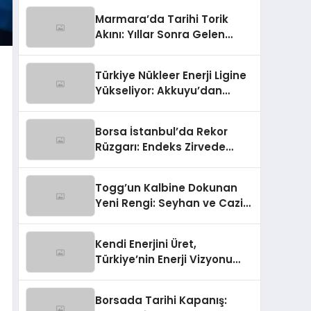
Marmara’da Tarihi Torik
Akını: Yıllar Sonra Gelen
Bereket
Türkiye Nükleer Enerji Ligine
Yükseliyor: Akkuyu’dan
Gelen Işık!
Borsa İstanbul’da Rekor
Rüzgarı: Endeks Zirvede
Kapanış Yaptı!
Togg’un Kalbine Dokunan
Yeni Rengi: Seyhan ve Cazip
Fırsatlar!
Kendi Enerjini Üret,
Türkiye’nin Enerji Vizyonu
Büyüyor!
Borsada Tarihi Kapanış: