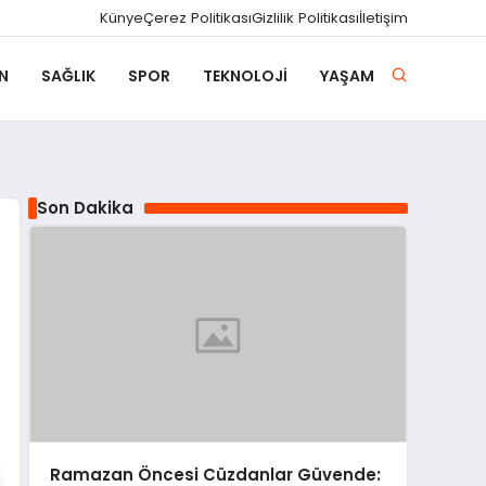
Künye
Çerez Politikası
Gizlilik Politikası
İletişim
N
SAĞLIK
SPOR
TEKNOLOJI
YAŞAM
Son Dakika
Ramazan Öncesi Cüzdanlar Güvende: