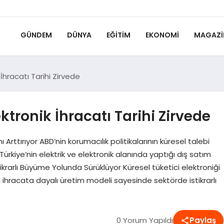
GÜNDEM
DÜNYA
EĞITIM
EKONOMI
MAGAZI
k İhracatı Tarihi Zirvede
ektronik İhracatı Tarihi Zirvede
ı Arttırıyor ABD’nin korumacılık politikalarının küresel talebi
ürkiye’nin elektrik ve elektronik alanında yaptığı dış satım
tikrarlı Büyüme Yolunda Sürüklüyor Küresel tüketici elektroniği
 ihracata dayalı üretim modeli sayesinde sektörde istikrarlı
0 Yorum Yapıldı
Paylaş