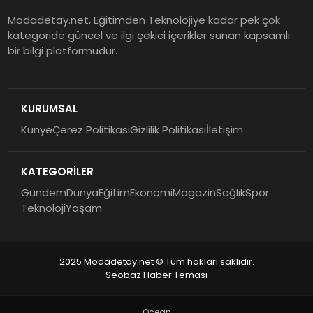
Modadetay.net, Eğitimden Teknolojiye kadar pek çok
kategoride güncel ve ilgi çekici içerikler sunan kapsamlı
bir bilgi platformudur.
KURUMSAL
Künye
Çerez Politikası
Gizlilik Politikası
İletişim
KATEGORİLER
Gündem
Dünya
Eğitim
Ekonomi
Magazin
Sağlık
Spor
Teknoloji
Yaşam
2025 Modadetay.net © Tüm hakları saklıdır.
Seobaz Haber Teması
Ocean