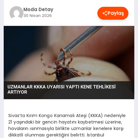
MAGAZIN
Moda Detay
Paylaş
30 Nisan 2026
SAĞLIK
SPOR
TEKNOLOJI
YAŞAM
Sivas’ta Kırım Kongo Kanamalı Ateşi (KKKA) nedeniyle
21 yaşındaki bir gencin hayatını kaybetmesi üzerine,
havaların ısınmasıyla birlikte uzmanlar kenelere karşı
dikkatli olunması gerektiğini belirtti. İstanbul