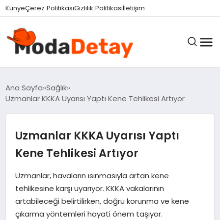
Künye
Çerez Politikası
Gizlilik Politikası
İletişim
GÜNDEM
Ana Sayfa
Sağlık
Uzmanlar KKKA Uyarısı Yaptı Kene Tehlikesi Artıyor
DÜNYA
Uzmanlar KKKA Uyarısı Yaptı
Kene Tehlikesi Artıyor
EĞITIM
Uzmanlar, havaların ısınmasıyla artan kene
tehlikesine karşı uyarıyor. KKKA vakalarının
EKONOMI
artabileceği belirtilirken, doğru korunma ve kene
çıkarma yöntemleri hayati önem taşıyor.