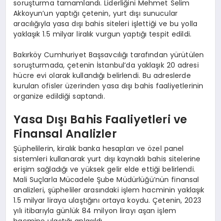
soruşturma tamamlandı. Liderliğini Mehmet Selim
Akkoyun’un yaptığı çetenin, yurt dışı sunucular
aracılığıyla yasa dışı bahis siteleri işlettiği ve bu yolla
yaklaşık 1.5 milyar liralık vurgun yaptığı tespit edildi.
Bakırköy Cumhuriyet Başsavcılığı tarafından yürütülen
soruşturmada, çetenin İstanbul’da yaklaşık 20 adresi
hücre evi olarak kullandığı belirlendi. Bu adreslerde
kurulan ofisler üzerinden yasa dışı bahis faaliyetlerinin
organize edildiği saptandı.
Yasa Dışı Bahis Faaliyetleri ve
Finansal Analizler
Şüphelilerin, kiralık banka hesapları ve özel panel
sistemleri kullanarak yurt dışı kaynaklı bahis sitelerine
erişim sağladığı ve yüksek gelir elde ettiği belirlendi.
Mali Suçlarla Mücadele Şube Müdürlüğü’nün finansal
analizleri, şüpheliler arasındaki işlem hacminin yaklaşık
1.5 milyar liraya ulaştığını ortaya koydu. Çetenin, 2023
yılı itibarıyla günlük 84 milyon lirayı aşan işlem
hacmine ulaştığı anlaşıldı.