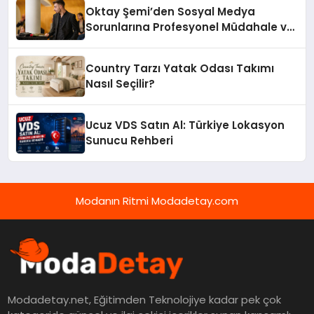
Oktay Şemi’den Sosyal Medya
Sorunlarına Profesyonel Müdahale ve
Hızlı Çözüm Desteği
Country Tarzı Yatak Odası Takımı
Nasıl Seçilir?
Ucuz VDS Satın Al: Türkiye Lokasyon
Sunucu Rehberi
Modanın Ritmi Modadetay.com
Modadetay.net, Eğitimden Teknolojiye kadar pek çok