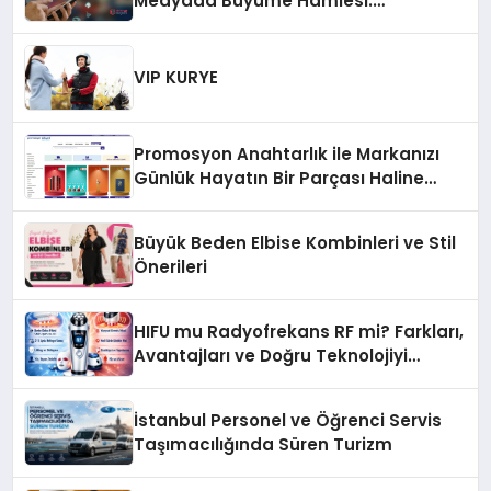
Medyada Büyüme Hamlesi:
Instagram Beğeni ve TikTok Beğeni
Alanında Talep Rekor Kırıyor
VIP KURYE
Promosyon Anahtarlık ile Markanızı
Günlük Hayatın Bir Parçası Haline
Getirin
Büyük Beden Elbise Kombinleri ve Stil
Önerileri
HIFU mu Radyofrekans RF mi? Farkları,
Avantajları ve Doğru Teknolojiyi
Seçme Rehberi
İstanbul Personel ve Öğrenci Servis
Taşımacılığında Süren Turizm