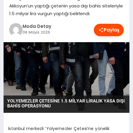
Akkoyun’un yaptığı çetenin yasa dışı bahis siteleriyle
MAGAZIN
1.5 milyar lira vurgun yaptığı belirlendi.
Moda Detay
SAĞLIK
Paylaş
08 Mayıs 2026
SPOR
TEKNOLOJI
YAŞAM
İstanbul merkezli ‘Yolyemezler Çetesi’ne yönelik