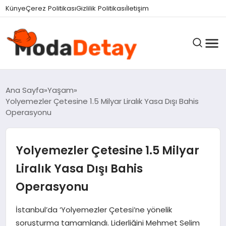
felix markets 360
felix markets yatırım
felix markets pro
felix markets
felix markets app
Künye
Çerez Politikası
Gizlilik Politikası
İletişim
GÜNDEM
Ana Sayfa
Yaşam
Yolyemezler Çetesine 1.5 Milyar Liralık Yasa Dışı Bahis
Operasyonu
DÜNYA
Yolyemezler Çetesine 1.5 Milyar
EĞITIM
Liralık Yasa Dışı Bahis
Operasyonu
EKONOMI
İstanbul’da ‘Yolyemezler Çetesi’ne yönelik
soruşturma tamamlandı. Liderliğini Mehmet Selim