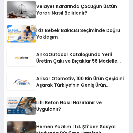
Velayet Kararında Çocuğun Üstün
Yararı Nasıl Belirlenir?
İkiz Bebek Bakıcısı Seçiminde Doğru
Yaklaşım
AnkaOutdoor Kataloğunda Yerli
Üretim Çakı ve Bıçaklar 56 Modelle
Listeleniyor
Arisar Otomotiv, 100 Bin Ürün Çeşidini
Aşarak Türkiye’nin Geniş Ürün
Yelpazesine Sahip Oto Yedek Parça
Platformlarından Biri Oldu
Lifli Beton Nasıl Hazırlanır ve
Uygulanır?
Hemen Yazılım Ltd. Şti’den Sosyal