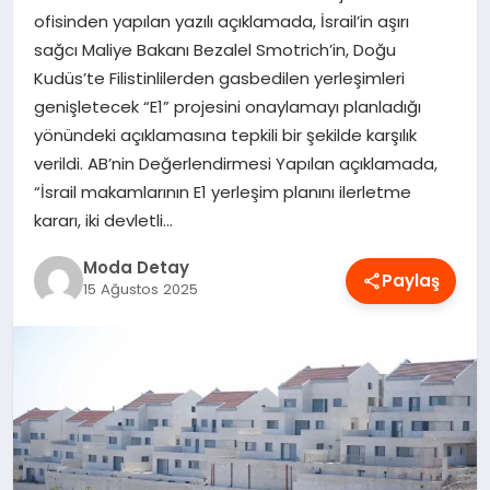
ofisinden yapılan yazılı açıklamada, İsrail’in aşırı
MAGAZIN
sağcı Maliye Bakanı Bezalel Smotrich’in, Doğu
Kudüs’te Filistinlilerden gasbedilen yerleşimleri
genişletecek “E1” projesini onaylamayı planladığı
SAĞLIK
yönündeki açıklamasına tepkili bir şekilde karşılık
verildi. AB’nin Değerlendirmesi Yapılan açıklamada,
SPOR
“İsrail makamlarının E1 yerleşim planını ilerletme
kararı, iki devletli…
Moda Detay
TEKNOLOJI
Paylaş
15 Ağustos 2025
YAŞAM