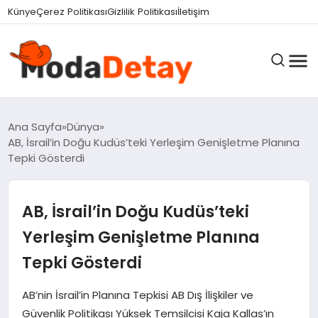
felix markets 360
felix markets yatırım
felix markets pro
felix markets
felix markets app
Künye
Çerez Politikası
Gizlilik Politikası
İletişim
GÜNDEM
Ana Sayfa
Dünya
AB, İsrail’in Doğu Kudüs’teki Yerleşim Genişletme Planına
Tepki Gösterdi
DÜNYA
AB, İsrail’in Doğu Kudüs’teki
EĞITIM
Yerleşim Genişletme Planına
Tepki Gösterdi
EKONOMI
AB’nin İsrail’in Planına Tepkisi AB Dış İlişkiler ve
Güvenlik Politikası Yüksek Temsilcisi Kaja Kallas’ın