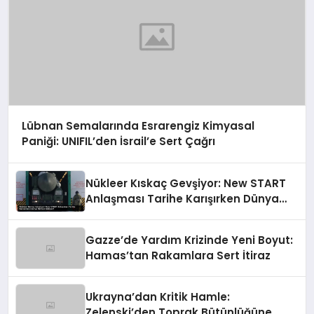
Lübnan Semalarında Esrarengiz Kimyasal
Paniği: UNIFIL’den İsrail’e Sert Çağrı
Nükleer Kıskaç Gevşiyor: New START
Anlaşması Tarihe Karışırken Dünya
Nereye Gidiyor?
Gazze’de Yardım Krizinde Yeni Boyut:
Hamas’tan Rakamlara Sert İtiraz
Ukrayna’dan Kritik Hamle:
Zelenski’den Toprak Bütünlüğüne