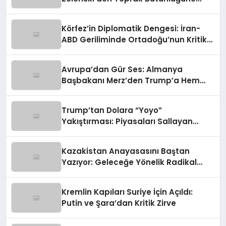
Vurgulu Uzlaşma Sinyali
Körfez’in Diplomatik Dengesi: İran-
ABD Geriliminde Ortadoğu’nun Kritik
Rolü
Avrupa’dan Gür Ses: Almanya
Başbakanı Merz’den Trump’a Hem
Gümrük Hem NATO Uyarısı!
Trump’tan Dolara “Yoyo”
Yakıştırması: Piyasaları Sallayan
Sözler
Kazakistan Anayasasını Baştan
Yazıyor: Geleceğe Yönelik Radikal
Hamle
Kremlin Kapıları Suriye İçin Açıldı:
Putin ve Şara’dan Kritik Zirve