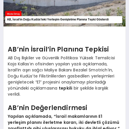
AB’nin İsrail’in Planına Tepkisi
AB Dış İlişkiler ve Güvenlik Politikası Yüksek Temsilcisi
Kaja Kallas’ın ofisinden yapılan yazılı açıklamada,
İsrail’in aşırı sağcı Maliye Bakanı Bezalel Smotrich’in,
Doğu Kudüs’te Filistinlilerden gasbedilen yerleşimleri
genişletecek “E1” projesini onaylamayı planladığı
yönündeki açıklamasına
tepkili
bir şekilde karşılık
verildi.
AB’nin Değerlendirmesi
Yapılan açıklamada,
“İsrail makamlarının E1
yerleşim planını ilerletme kararı, iki devletli çözümü
zayıflattığı gibi uluslararası hukuku da ihlal ediyor.”