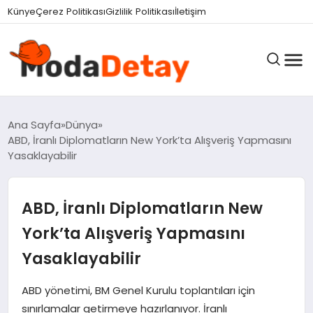
Künye
Çerez Politikası
Gizlilik Politikası
İletişim
GÜNDEM
Ana Sayfa
Dünya
ABD, İranlı Diplomatların New York’ta Alışveriş Yapmasını
Yasaklayabilir
DÜNYA
ABD, İranlı Diplomatların New
EĞITIM
York’ta Alışveriş Yapmasını
Yasaklayabilir
EKONOMI
ABD yönetimi, BM Genel Kurulu toplantıları için
sınırlamalar getirmeye hazırlanıyor. İranlı