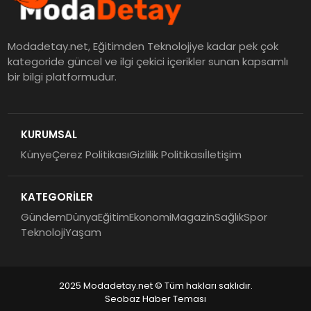
Modadetay.net, Eğitimden Teknolojiye kadar pek çok
kategoride güncel ve ilgi çekici içerikler sunan kapsamlı
bir bilgi platformudur.
KURUMSAL
Künye
Çerez Politikası
Gizlilik Politikası
İletişim
KATEGORİLER
Gündem
Dünya
Eğitim
Ekonomi
Magazin
Sağlık
Spor
Teknoloji
Yaşam
2025 Modadetay.net © Tüm hakları saklıdır.
Seobaz Haber Teması