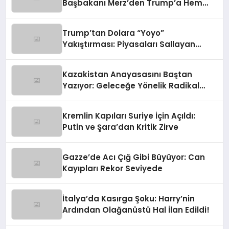
Başbakanı Merz’den Trump’a Hem
Gümrük Hem NATO Uyarısı!
Trump’tan Dolara “Yoyo”
Yakıştırması: Piyasaları Sallayan
Sözler
Kazakistan Anayasasını Baştan
Yazıyor: Geleceğe Yönelik Radikal
Hamle
Kremlin Kapıları Suriye İçin Açıldı:
Putin ve Şara’dan Kritik Zirve
Gazze’de Acı Çığ Gibi Büyüyor: Can
Kayıpları Rekor Seviyede
İtalya’da Kasırga Şoku: Harry’nin
Ardından Olağanüstü Hal İlan Edildi!