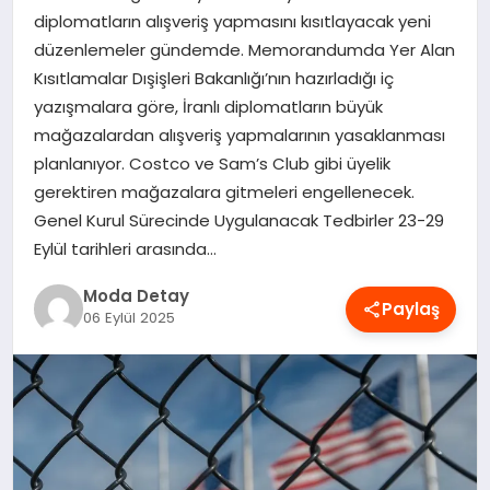
diplomatların alışveriş yapmasını kısıtlayacak yeni
MAGAZIN
düzenlemeler gündemde. Memorandumda Yer Alan
Kısıtlamalar Dışişleri Bakanlığı’nın hazırladığı iç
yazışmalara göre, İranlı diplomatların büyük
SAĞLIK
mağazalardan alışveriş yapmalarının yasaklanması
planlanıyor. Costco ve Sam’s Club gibi üyelik
SPOR
gerektiren mağazalara gitmeleri engellenecek.
Genel Kurul Sürecinde Uygulanacak Tedbirler 23-29
Eylül tarihleri arasında…
TEKNOLOJI
Moda Detay
Paylaş
06 Eylül 2025
YAŞAM