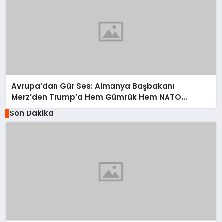
Avrupa’dan Gür Ses: Almanya Başbakanı
Merz’den Trump’a Hem Gümrük Hem NATO
Uyarısı!
Son Dakika