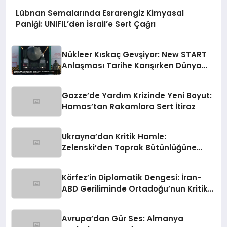
Lübnan Semalarında Esrarengiz Kimyasal
Paniği: UNIFIL’den İsrail’e Sert Çağrı
Nükleer Kıskaç Gevşiyor: New START
Anlaşması Tarihe Karışırken Dünya
Nereye Gidiyor?
Gazze’de Yardım Krizinde Yeni Boyut:
Hamas’tan Rakamlara Sert İtiraz
Ukrayna’dan Kritik Hamle:
Zelenski’den Toprak Bütünlüğüne
Vurgulu Uzlaşma Sinyali
Körfez’in Diplomatik Dengesi: İran-
ABD Geriliminde Ortadoğu’nun Kritik
Rolü
Avrupa’dan Gür Ses: Almanya