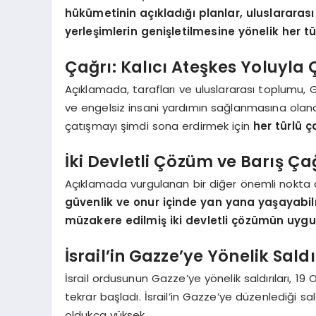
hükümetinin açıkladığı planlar, uluslararası 
yerleşimlerin genişletilmesine yönelik her tü
Çağrı: Kalıcı Ateşkes Yoluyl
Açıklamada, tarafları ve uluslararası toplumu, G
ve engelsiz insani yardımın sağlanmasına olanak
çatışmayı şimdi sona erdirmek için
her türlü 
İki Devletli Çözüm ve Barış Çağ
Açıklamada vurgulanan bir diğer önemli nokta
güvenlik ve onur içinde yan yana yaşayabilm
müzakere edilmiş iki devletli çözümün uygul
İsrail’in Gazze’ye Yönelik Saldı
İsrail ordusunun Gazze’ye yönelik saldırıları, 1
tekrar başladı. İsrail’in Gazze’ye düzenlediği sa
oldukça yüksek.