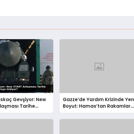
ıskaç Gevşiyor: New
Gazze’de Yardım Krizinde Yen
laşması Tarihe
Boyut: Hamas’tan Rakamlara
n Dünya Nereye
Sert İtiraz