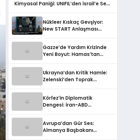
Kimyasal Paniği: UNIFIL’den İsrail’e Sert
Çağrı
Nükleer Kıskaç Gevşiyor:
New START Anlaşması
Tarihe Karışırken Dünya
Nereye Gidiyor?
Gazze’de Yardım Krizinde
Yeni Boyut: Hamas’tan
Rakamlara Sert İtiraz
Ukrayna’dan Kritik Hamle:
Zelenski’den Toprak
Bütünlüğüne Vurgulu
Uzlaşma Sinyali
Körfez’in Diplomatik
Dengesi: İran-ABD
Geriliminde Ortadoğu’nun
Kritik Rolü
Avrupa’dan Gür Ses:
Almanya Başbakanı
Merz’den Trump’a Hem