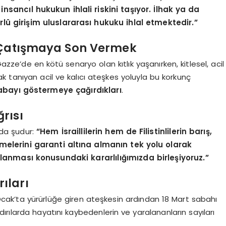
insancıl hukukun ihlali riskini taşıyor. İlhak ya da
rlü girişim uluslararası hukuku ihlal etmektedir.”
a Çatışmaya Son Vermek
azze’de en kötü senaryo olan kıtlık yaşanırken, kitlesel, acil
 tanıyan acil ve kalıcı ateşkes yoluyla bu korkunç
çabayı göstermeye çağırdıkları
.
rısı
 da şudur:
“Hem İsraillilerin hem de Filistinlilerin barış,
elerini garanti altına almanın tek yolu olarak
anması konusundaki kararlılığımızda birleşiyoruz.”
rıları
9 Ocak’ta yürürlüğe giren ateşkesin ardından 18 Mart sabahı
ldırılarda hayatını kaybedenlerin ve yaralananların sayıları