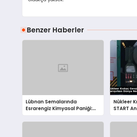
Benzer Haberler
Lübnan Semalarında
Nükleer K
Esrarengiz Kimyasal Paniği:
START An
UNIFIL’den İsrail’e Sert Çağrı
Karışırke
Gidiyor?