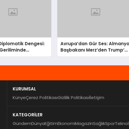
 Diplomatik Dengesi:
Avrupa’dan Gür Ses: Almany
Geriliminde
Başbakanı Merz’den Trump’a
nun Kritik Rolü
Hem Gümrük Hem NATO
Uyarısı!
KURUMSAL
Künye
Çerez Politikası
Gizlilik Politikası
İletişim
KATEGORİLER
Gündem
Dünya
Eğitim
Ekonomi
Magazin
Sağlık
Spor
Teknol