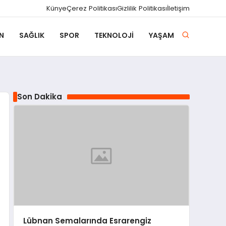
Künye
Çerez Politikası
Gizlilik Politikası
İletişim
N
SAĞLIK
SPOR
TEKNOLOJI
YAŞAM
Son Dakika
Lübnan Semalarında Esrarengiz