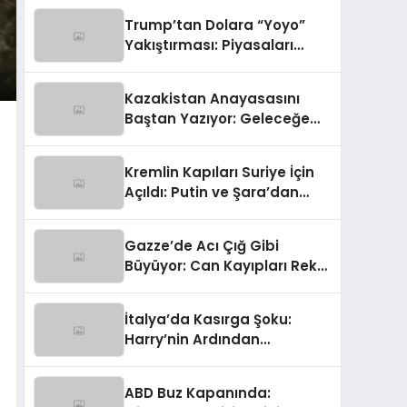
Gümrük Hem NATO Uyarısı!
Trump’tan Dolara “Yoyo”
Yakıştırması: Piyasaları
Sallayan Sözler
Kazakistan Anayasasını
Baştan Yazıyor: Geleceğe
Yönelik Radikal Hamle
Kremlin Kapıları Suriye İçin
Açıldı: Putin ve Şara’dan
Kritik Zirve
Gazze’de Acı Çığ Gibi
Büyüyor: Can Kayıpları Rekor
Seviyede
İtalya’da Kasırga Şoku:
Harry’nin Ardından
Olağanüstü Hal İlan Edildi!
ABD Buz Kapanında: