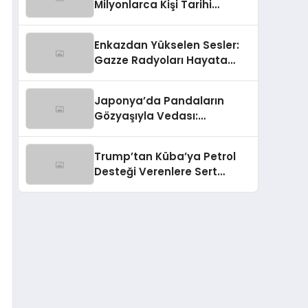
Milyonlarca Kişi Tarihi
Fırtınaya Hazırlanıyor
Enkazdan Yükselen Sesler:
Gazze Radyoları Hayata
Tutunuyor
Japonya’da Pandaların
Gözyaşıyla Vedası:
Diplomasinin Karmaşık Yüzü
Trump’tan Küba’ya Petrol
Desteği Verenlere Sert
Mesaj