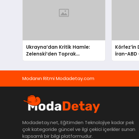
Ukrayna’dan Kritik Hamle:
Körfez’in
Zelenski’den Toprak
İran-ABD 
Bütünlüğüne Vurgulu Uzlaşma
Ortadoğu’
Sinyali
Modanın Ritmi Modadetay.com
Modadetay.net, Eğitimden Teknolojiye kadar pek
çok kategoride güncel ve ilgi çekici içerikler sunan
kapsamlı bir bilgi platformudur.