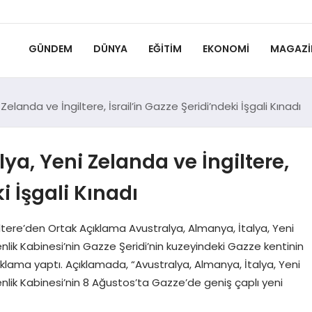
GÜNDEM
DÜNYA
EĞITIM
EKONOMI
MAGAZI
elanda ve İngiltere, İsrail’in Gazze Şeridi’ndeki İşgali Kınadı
ya, Yeni Zelanda ve İngiltere,
i İşgali Kınadı
iltere’den Ortak Açıklama Avustralya, Almanya, İtalya, Yeni
venlik Kabinesi’nin Gazze Şeridi’nin kuzeyindeki Gazze kentinin
 açıklama yaptı. Açıklamada, “Avustralya, Almanya, İtalya, Yeni
üvenlik Kabinesi’nin 8 Ağustos’ta Gazze’de geniş çaplı yeni