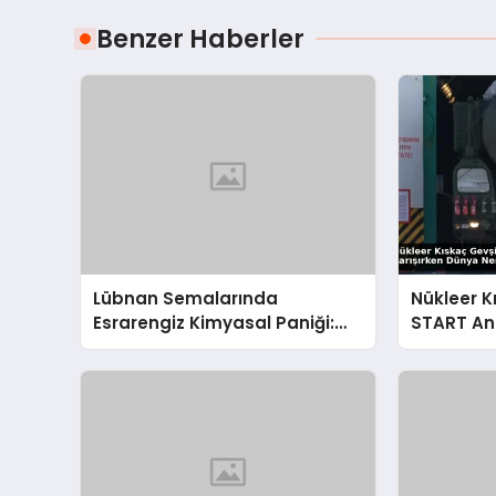
Benzer Haberler
Lübnan Semalarında
Nükleer K
Esrarengiz Kimyasal Paniği:
START An
UNIFIL’den İsrail’e Sert Çağrı
Karışırke
Gidiyor?