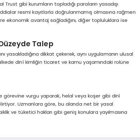
lal Trust gibi kurumların topladığı paraların yasadışı
Bu iddialar resmi kayıtlarla doğrulanmamış olmasına rağmen
ere ekonomik avantaj sağladığını, diğer topluluklara ise
 Düzeyde Talep
arını yasakladığına dikkat çekerek, aynı uygulamanın ulusal
ülkede dinî kimliğin ticaret ve kamu yaşamındaki rolüne
e görevine vurgu yaparak, helal veya koşer gibi dinî
belirtiyor. Uzmanlara göre, bu alanda net bir yasal
lik ve tüketici hakları gibi geniş konulara yayılmasına