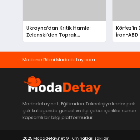
Ukrayna’dan Kritik Hamle:
Körfez’in
Zelenski’den Toprak
İran-ABD 
Bütünlüğüne Vurgulu Uzlaşma
Ortadoğu’
Sinyali
Modanın Ritmi Modadetay.com
Modadetay.net, Eğitimden Teknolojiye kadar pek
çok kategoride güncel ve ilgi çekici içerikler sunan
kapsamlı bir bilgi platformudur.
2025 Modadetay.net © Tüm hakları saklıdır.