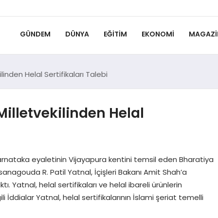
GÜNDEM
DÜNYA
EĞITIM
EKONOMI
MAGAZI
linden Helal Sertifikaları Talebi
Milletvekilinden Helal
 Karnataka eyaletinin Vijayapura kentini temsil eden Bharatiya
sanagouda R. Patil Yatnal, İçişleri Bakanı Amit Shah’a
ı. Yatnal, helal sertifikaları ve helal ibareli ürünlerin
ili İddialar Yatnal, helal sertifikalarının İslami şeriat temelli