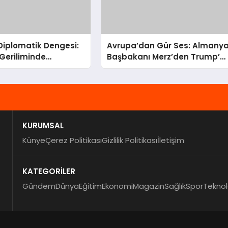
 Diplomatik Dengesi:
Avrupa’dan Gür Ses: Almany
Geriliminde
Başbakanı Merz’den Trump’a
nun Kritik Rolü
Hem Gümrük Hem NATO
Uyarısı!
KURUMSAL
Künye
Çerez Politikası
Gizlilik Politikası
İletişim
KATEGORİLER
Gündem
Dünya
Eğitim
Ekonomi
Magazin
Sağlık
Spor
Teknol