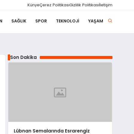
Künye
Çerez Politikası
Gizlilik Politikası
İletişim
N
SAĞLIK
SPOR
TEKNOLOJI
YAŞAM
Son Dakika
Lübnan Semalarında Esrarengiz