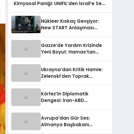
Kimyasal Paniği: UNIFIL’den İsrail’e Sert
Çağrı
Nükleer Kıskaç Gevşiyor:
New START Anlaşması
Tarihe Karışırken Dünya
Nereye Gidiyor?
Gazze’de Yardım Krizinde
Yeni Boyut: Hamas’tan
Rakamlara Sert İtiraz
Ukrayna’dan Kritik Hamle:
Zelenski’den Toprak
Bütünlüğüne Vurgulu
Uzlaşma Sinyali
Körfez’in Diplomatik
Dengesi: İran-ABD
Geriliminde Ortadoğu’nun
Kritik Rolü
Avrupa’dan Gür Ses:
Almanya Başbakanı
Merz’den Trump’a Hem