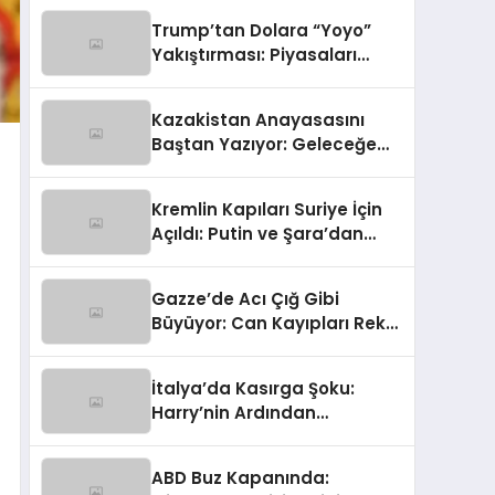
Gümrük Hem NATO Uyarısı!
Trump’tan Dolara “Yoyo”
Yakıştırması: Piyasaları
Sallayan Sözler
Kazakistan Anayasasını
Baştan Yazıyor: Geleceğe
Yönelik Radikal Hamle
Kremlin Kapıları Suriye İçin
Açıldı: Putin ve Şara’dan
Kritik Zirve
Gazze’de Acı Çığ Gibi
Büyüyor: Can Kayıpları Rekor
Seviyede
İtalya’da Kasırga Şoku:
Harry’nin Ardından
Olağanüstü Hal İlan Edildi!
ABD Buz Kapanında: