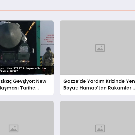
ıskaç Gevşiyor: New
Gazze’de Yardım Krizinde Yen
laşması Tarihe
Boyut: Hamas’tan Rakamlara
n Dünya Nereye
Sert İtiraz