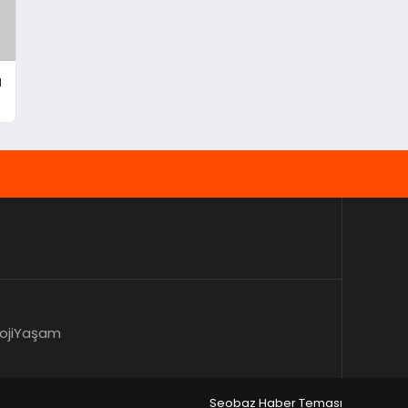
a
oji
Yaşam
Seobaz Haber Teması