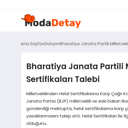
felix markets 360
felix markets yatırım
felix markets pro
felix markets
felix markets app
Ana Sayfa
Dünya
Bharatiya Janata Partili Milletveki
Bharatiya Janata Partili 
Sertifikaları Talebi
Milletvekilinden Helal Sertifikalarına Karşı Çağrı
Janata Partisi (BJP) milletvekili ve eski bakan Ba
gönderdiği mektupta, helal sertifikalarına karşı çıkt
yasaklanmasını talep etti. Helal Sertifikaları İle İlg
olduğunu…