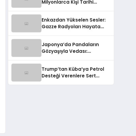
Milyonlarca Kişi Tarihi
Fırtınaya Hazırlanıyor
Enkazdan Yükselen Sesler:
Gazze Radyoları Hayata
Tutunuyor
Japonya’da Pandaların
Gözyaşıyla Vedası:
Diplomasinin Karmaşık Yüzü
Trump’tan Küba’ya Petrol
Desteği Verenlere Sert
Mesaj