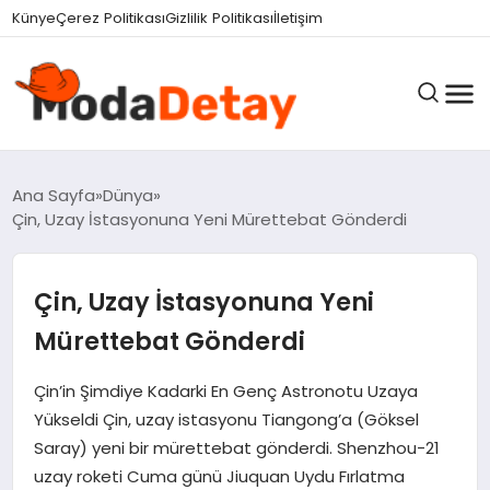
Künye
Çerez Politikası
Gizlilik Politikası
İletişim
GÜNDEM
Ana Sayfa
Dünya
Çin, Uzay İstasyonuna Yeni Mürettebat Gönderdi
DÜNYA
Çin, Uzay İstasyonuna Yeni
Mürettebat Gönderdi
EĞITIM
Çin’in Şimdiye Kadarki En Genç Astronotu Uzaya
Yükseldi Çin, uzay istasyonu Tiangong’a (Göksel
EKONOMI
Saray) yeni bir mürettebat gönderdi. Shenzhou-21
uzay roketi Cuma günü Jiuquan Uydu Fırlatma