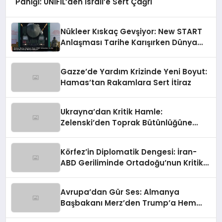
Paniği: UNIFIL’den İsrail’e Sert Çağrı
Nükleer Kıskaç Gevşiyor: New START
Anlaşması Tarihe Karışırken Dünya
Nereye Gidiyor?
Gazze’de Yardım Krizinde Yeni Boyut:
Hamas’tan Rakamlara Sert İtiraz
Ukrayna’dan Kritik Hamle:
Zelenski’den Toprak Bütünlüğüne
Vurgulu Uzlaşma Sinyali
Körfez’in Diplomatik Dengesi: İran-
ABD Geriliminde Ortadoğu’nun Kritik
Rolü
Avrupa’dan Gür Ses: Almanya
Başbakanı Merz’den Trump’a Hem
Gümrük Hem NATO Uyarısı!