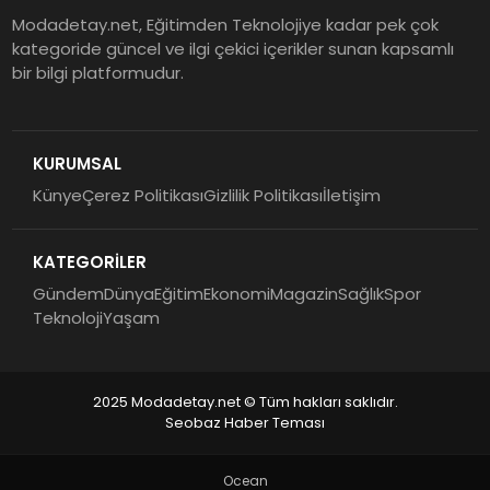
Modadetay.net, Eğitimden Teknolojiye kadar pek çok
kategoride güncel ve ilgi çekici içerikler sunan kapsamlı
bir bilgi platformudur.
KURUMSAL
Künye
Çerez Politikası
Gizlilik Politikası
İletişim
KATEGORİLER
Gündem
Dünya
Eğitim
Ekonomi
Magazin
Sağlık
Spor
Teknoloji
Yaşam
2025 Modadetay.net © Tüm hakları saklıdır.
Seobaz Haber Teması
Ocean