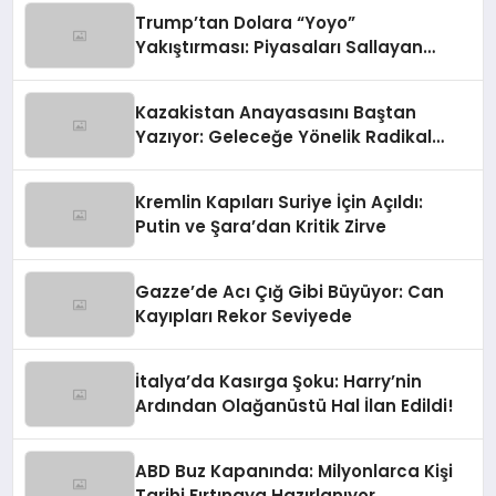
Trump’tan Dolara “Yoyo”
Yakıştırması: Piyasaları Sallayan
Sözler
Kazakistan Anayasasını Baştan
Yazıyor: Geleceğe Yönelik Radikal
Hamle
Kremlin Kapıları Suriye İçin Açıldı:
Putin ve Şara’dan Kritik Zirve
Gazze’de Acı Çığ Gibi Büyüyor: Can
Kayıpları Rekor Seviyede
İtalya’da Kasırga Şoku: Harry’nin
Ardından Olağanüstü Hal İlan Edildi!
ABD Buz Kapanında: Milyonlarca Kişi
Tarihi Fırtınaya Hazırlanıyor