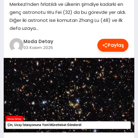
Merkezi’nden fırlatıldı ve ülkenin şimdiye kadarki en
MAGAZIN
genç astronotu Wu Fei (32) da bu görevde yer aldı.
Diğer iki astronot ise komutan Zhang Lu (48) ve ilk
defa uzaya…
SAĞLIK
Moda Detay
Paylaş
03 Kasım 2025
SPOR
TEKNOLOJI
YAŞAM