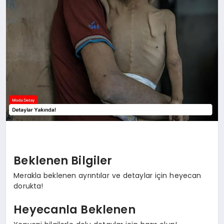
MAGAZIN
SAĞLIK
SPOR
TEKNOLOJI
Beklenen Bilgiler
YAŞAM
Merakla beklenen ayrıntılar ve detaylar için heyecan
dorukta!
Heyecanla Beklenen