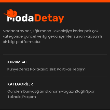
Modadetay.net, Eğitimden Teknolojiye kadar pek çok
kategoride güncel ve ilgi çekici içerikler sunan kapsamlı
bir bilgi platformudur.
KURUMSAL
Künye
Çerez Politikası
Gizlilik Politikası
İletişim
KATEGORİLER
Gündem
Dünya
Eğitim
Ekonomi
Magazin
Sağlık
Spor
Teknoloji
Yaşam