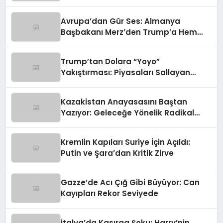
Rolü
Avrupa’dan Gür Ses: Almanya
Başbakanı Merz’den Trump’a Hem
Gümrük Hem NATO Uyarısı!
Trump’tan Dolara “Yoyo”
Yakıştırması: Piyasaları Sallayan
Sözler
Kazakistan Anayasasını Baştan
Yazıyor: Geleceğe Yönelik Radikal
Hamle
Kremlin Kapıları Suriye İçin Açıldı:
Putin ve Şara’dan Kritik Zirve
Gazze’de Acı Çığ Gibi Büyüyor: Can
Kayıpları Rekor Seviyede
İtalya’da Kasırga Şoku: Harry’nin