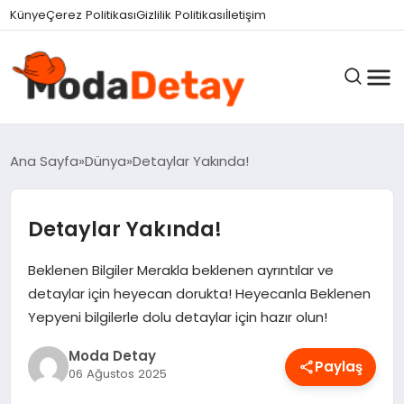
felix markets 360
felix markets yatırım
felix markets pro
felix markets
felix markets app
Künye
Çerez Politikası
Gizlilik Politikası
İletişim
GÜNDEM
Ana Sayfa
Dünya
Detaylar Yakında!
Detaylar Yakında!
DÜNYA
Beklenen Bilgiler Merakla beklenen ayrıntılar ve
EĞITIM
detaylar için heyecan dorukta! Heyecanla Beklenen
Yepyeni bilgilerle dolu detaylar için hazır olun!
Moda Detay
EKONOMI
Paylaş
06 Ağustos 2025