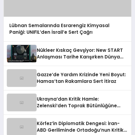
Lübnan Semalarında Esrarengiz Kimyasal
Paniği: UNIFIL’den İsrail’e Sert Çağrı
Nükleer Kıskaç Gevşiyor: New START
Anlaşması Tarihe Karışırken Dünya
Nereye Gidiyor?
Gazze’de Yardım Krizinde Yeni Boyut:
Hamas’tan Rakamlara Sert İtiraz
Ukrayna’dan Kritik Hamle:
Zelenski’den Toprak Bütünlüğüne
Vurgulu Uzlaşma Sinyali
Körfez’in Diplomatik Dengesi: İran-
ABD Geriliminde Ortadoğu’nun Kritik