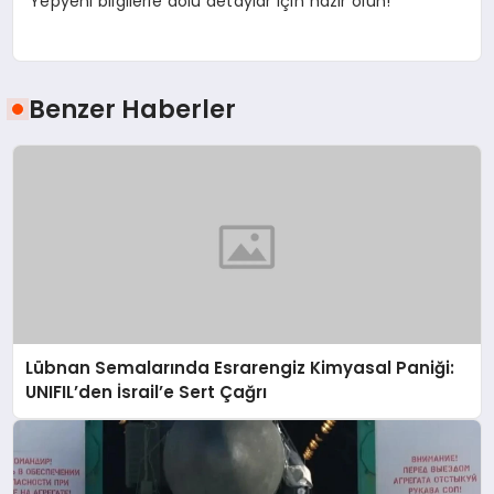
Yepyeni bilgilerle dolu detaylar için hazır olun!
Benzer Haberler
Lübnan Semalarında Esrarengiz Kimyasal Paniği:
UNIFIL’den İsrail’e Sert Çağrı