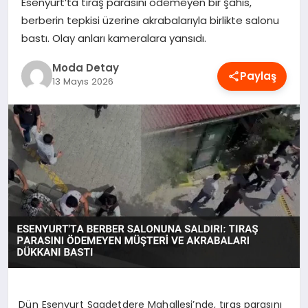
Esenyurt’ta tıraş parasını ödemeyen bir şahıs,
MAGAZIN
berberin tepkisi üzerine akrabalarıyla birlikte salonu
bastı. Olay anları kameralara yansıdı.
Moda Detay
SAĞLIK
Paylaş
13 Mayıs 2026
SPOR
TEKNOLOJI
YAŞAM
Dün Esenyurt Saadetdere Mahallesi’nde, tıraş parasını