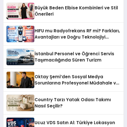
Büyük Beden Elbise Kombinleri ve Stil
Önerileri
HIFU mu Radyofrekans RF mi? Farkları,
Avantajları ve Doğru Teknolojiyi
Seçme Rehberi
İstanbul Personel ve Öğrenci Servis
Taşımacılığında Süren Turizm
Oktay Şemi’den Sosyal Medya
Sorunlarına Profesyonel Müdahale ve
Hızlı Çözüm Desteği
Country Tarzı Yatak Odası Takımı
Nasıl Seçilir?
Ucuz VDS Satın Al: Türkiye Lokasyon