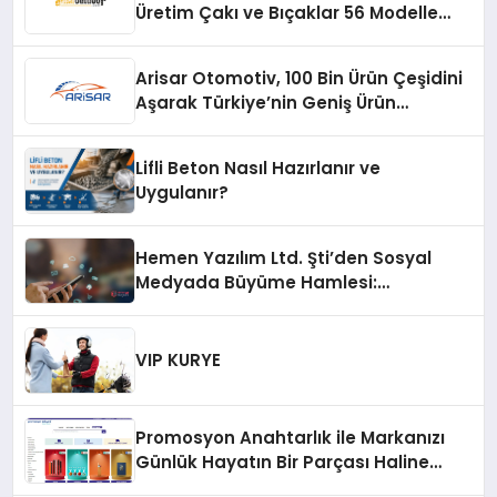
Üretim Çakı ve Bıçaklar 56 Modelle
Listeleniyor
Arisar Otomotiv, 100 Bin Ürün Çeşidini
Aşarak Türkiye’nin Geniş Ürün
Yelpazesine Sahip Oto Yedek Parça
Platformlarından Biri Oldu
Lifli Beton Nasıl Hazırlanır ve
Uygulanır?
Hemen Yazılım Ltd. Şti’den Sosyal
Medyada Büyüme Hamlesi:
Instagram Beğeni ve TikTok Beğeni
Alanında Talep Rekor Kırıyor
VIP KURYE
Promosyon Anahtarlık ile Markanızı
Günlük Hayatın Bir Parçası Haline
Getirin