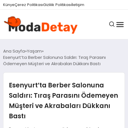
felix markets 360
felix markets yatırım
felix markets pro
felix markets
felix markets app
Künye
Çerez Politikası
Gizlilik Politikası
İletişim
GÜNDEM
Ana Sayfa
Yaşam
Esenyurt’ta Berber Salonuna Saldırı: Tıraş Parasını
Ödemeyen Müşteri ve Akrabaları Dükkanı Bastı
DÜNYA
Esenyurt’ta Berber Salonuna
EĞITIM
Saldırı: Tıraş Parasını Ödemeyen
Müşteri ve Akrabaları Dükkanı
EKONOMI
Bastı