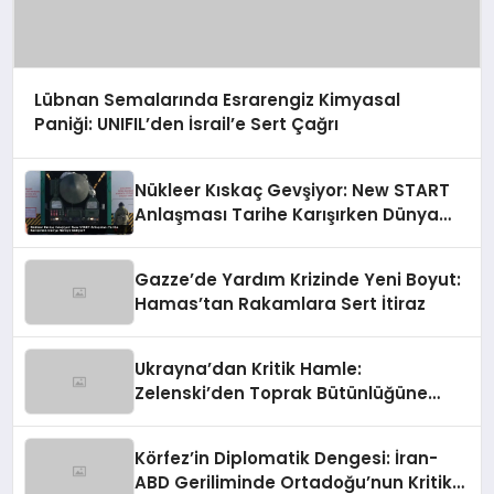
Lübnan Semalarında Esrarengiz Kimyasal
Paniği: UNIFIL’den İsrail’e Sert Çağrı
Nükleer Kıskaç Gevşiyor: New START
Anlaşması Tarihe Karışırken Dünya
Nereye Gidiyor?
Gazze’de Yardım Krizinde Yeni Boyut:
Hamas’tan Rakamlara Sert İtiraz
Ukrayna’dan Kritik Hamle:
Zelenski’den Toprak Bütünlüğüne
Vurgulu Uzlaşma Sinyali
Körfez’in Diplomatik Dengesi: İran-
ABD Geriliminde Ortadoğu’nun Kritik