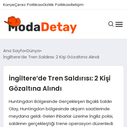
felix markets 360
felix markets yatırım
felix markets pro
felix markets
felix markets app
Künye
Çerez Politikası
Gizlilik Politikası
İletişim
GÜNDEM
Ana Sayfa
Dünya
İngiltere’de Tren Saldırısı: 2 Kişi Gözaltına Alındı
DÜNYA
İngiltere’de Tren Saldırısı: 2 Kişi
Gözaltına Alındı
EĞITIM
Huntingdon Bölgesinde Gerçekleşen Bıçaklı Saldırı
Olay, Huntingdon bölgesinde akşam saatlerinde
EKONOMI
meydana geldi. Gelen ihbarlar üzerine İngiliz polisi,
saldırının gerçekleştiği trene operasyon düzenledi.