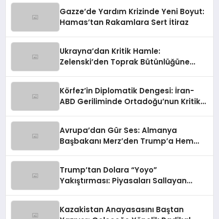
Gazze’de Yardım Krizinde Yeni Boyut:
Hamas’tan Rakamlara Sert İtiraz
Ukrayna’dan Kritik Hamle:
Zelenski’den Toprak Bütünlüğüne
Vurgulu Uzlaşma Sinyali
Körfez’in Diplomatik Dengesi: İran-
ABD Geriliminde Ortadoğu’nun Kritik
Rolü
Avrupa’dan Gür Ses: Almanya
Başbakanı Merz’den Trump’a Hem
Gümrük Hem NATO Uyarısı!
Trump’tan Dolara “Yoyo”
Yakıştırması: Piyasaları Sallayan
Sözler
Kazakistan Anayasasını Baştan