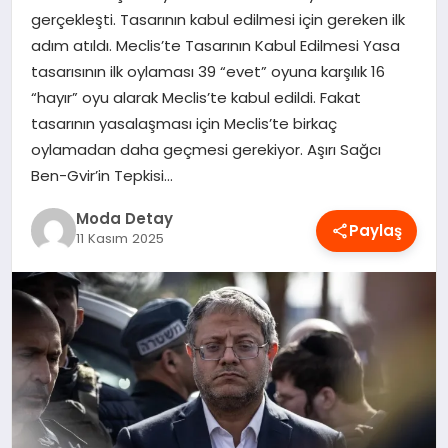
gerçekleşti. Tasarının kabul edilmesi için gereken ilk
MAGAZIN
adım atıldı. Meclis’te Tasarının Kabul Edilmesi Yasa
tasarısının ilk oylaması 39 “evet” oyuna karşılık 16
“hayır” oyu alarak Meclis’te kabul edildi. Fakat
SAĞLIK
tasarının yasalaşması için Meclis’te birkaç
oylamadan daha geçmesi gerekiyor. Aşırı Sağcı
SPOR
Ben-Gvir’in Tepkisi…
Moda Detay
Paylaş
11 Kasım 2025
TEKNOLOJI
YAŞAM