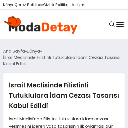
felix markets 360
felix markets yatırım
felix markets pro
felix markets
felix markets app
Künye
Çerez Politikası
Gizlilik Politikası
İletişim
GÜNDEM
Ana Sayfa
Dünya
İsrail Meclisinde Filistinli Tutuklulara İdam Cezası Tasarısı
Kabul Edildi
DÜNYA
İsrail Meclisinde Filistinli
EĞITIM
Tutuklulara İdam Cezası Tasarısı
Kabul Edildi
EKONOMI
İsrail Meclisi’nde Filistinli tutuklulara idam cezası
verilmesini içeren yasa tasarısının ilk oylaması dün