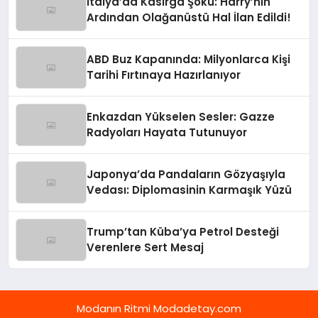
İtalya’da Kasırga Şoku: Harry’nin
Ardından Olağanüstü Hal İlan Edildi!
ABD Buz Kapanında: Milyonlarca Kişi
Tarihi Fırtınaya Hazırlanıyor
Enkazdan Yükselen Sesler: Gazze
Radyoları Hayata Tutunuyor
Japonya’da Pandaların Gözyaşıyla
Vedası: Diplomasinin Karmaşık Yüzü
Trump’tan Küba’ya Petrol Desteği
Verenlere Sert Mesaj
Modanın Ritmi Modadetay.com