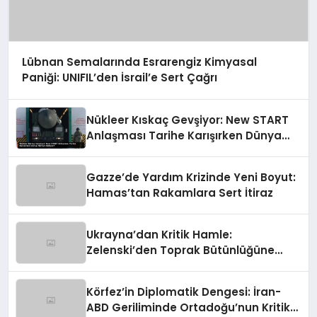
Lübnan Semalarında Esrarengiz Kimyasal
Paniği: UNIFIL’den İsrail’e Sert Çağrı
Nükleer Kıskaç Gevşiyor: New START
Anlaşması Tarihe Karışırken Dünya
Nereye Gidiyor?
Gazze’de Yardım Krizinde Yeni Boyut:
Hamas’tan Rakamlara Sert İtiraz
Ukrayna’dan Kritik Hamle:
Zelenski’den Toprak Bütünlüğüne
Vurgulu Uzlaşma Sinyali
Körfez’in Diplomatik Dengesi: İran-
ABD Geriliminde Ortadoğu’nun Kritik