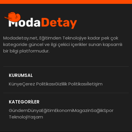
Modadetay.net, Eğitimden Teknolojiye kadar pek çok
kategoride güncel ve ilgi çekici içerikler sunan kapsamlı
bir bilgi platformudur.
KURUMSAL
Künye
Çerez Politikası
Gizlilik Politikası
İletişim
KATEGORİLER
Gündem
Dünya
Eğitim
Ekonomi
Magazin
Sağlık
Spor
Teknoloji
Yaşam