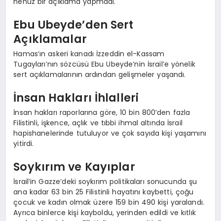
henüz bir açıklama yapmadı.
Ebu Ubeyde’den Sert
Açıklamalar
Hamas’ın askeri kanadı İzzeddin el-Kassam
Tugayları’nın sözcüsü Ebu Ubeyde’nin İsrail’e yönelik
sert açıklamalarının ardından gelişmeler yaşandı.
İnsan Hakları İhlalleri
İnsan hakları raporlarına göre, 10 bin 800’den fazla
Filistinli, işkence, açlık ve tıbbi ihmal altında İsrail
hapishanelerinde tutuluyor ve çok sayıda kişi yaşamını
yitirdi.
Soykırım ve Kayıplar
İsrail’in Gazze’deki soykırım politikaları sonucunda şu
ana kadar 63 bin 25 Filistinli hayatını kaybetti, çoğu
çocuk ve kadın olmak üzere 159 bin 490 kişi yaralandı.
Ayrıca binlerce kişi kayboldu, yerinden edildi ve kıtlık