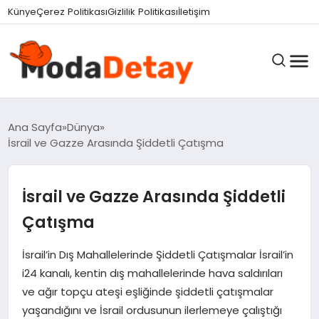
Künye
Çerez Politikası
Gizlilik Politikası
İletişim
GÜNDEM
Ana Sayfa
Dünya
İsrail ve Gazze Arasında Şiddetli Çatışma
DÜNYA
İsrail ve Gazze Arasında Şiddetli
Çatışma
EĞITIM
İsrail’in Dış Mahallelerinde Şiddetli Çatışmalar İsrail’in
i24 kanalı, kentin dış mahallelerinde hava saldırıları
EKONOMI
ve ağır topçu ateşi eşliğinde şiddetli çatışmalar
yaşandığını ve İsrail ordusunun ilerlemeye çalıştığı