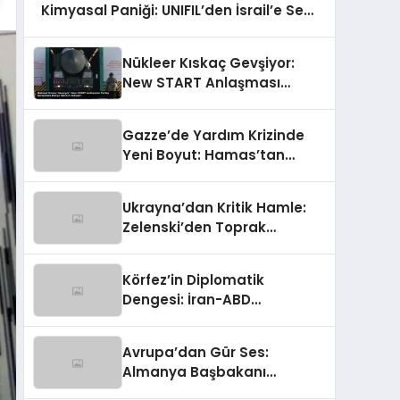
Kimyasal Paniği: UNIFIL’den İsrail’e Sert
Çağrı
Nükleer Kıskaç Gevşiyor:
New START Anlaşması
Tarihe Karışırken Dünya
Nereye Gidiyor?
Gazze’de Yardım Krizinde
Yeni Boyut: Hamas’tan
Rakamlara Sert İtiraz
Ukrayna’dan Kritik Hamle:
Zelenski’den Toprak
Bütünlüğüne Vurgulu
Uzlaşma Sinyali
Körfez’in Diplomatik
Dengesi: İran-ABD
Geriliminde Ortadoğu’nun
Kritik Rolü
Avrupa’dan Gür Ses:
Almanya Başbakanı
Merz’den Trump’a Hem