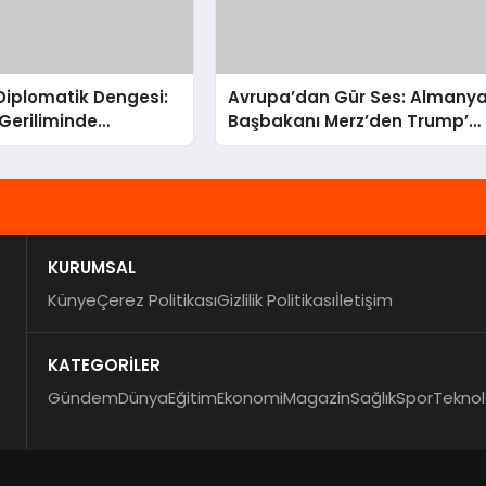
 Diplomatik Dengesi:
Avrupa’dan Gür Ses: Almany
Geriliminde
Başbakanı Merz’den Trump’a
nun Kritik Rolü
Hem Gümrük Hem NATO
Uyarısı!
KURUMSAL
Künye
Çerez Politikası
Gizlilik Politikası
İletişim
KATEGORİLER
Gündem
Dünya
Eğitim
Ekonomi
Magazin
Sağlık
Spor
Teknol