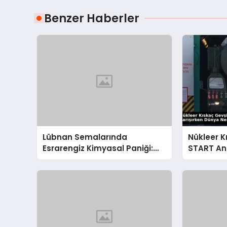
Benzer Haberler
Lübnan Semalarında
Nükleer K
Esrarengiz Kimyasal Paniği:
START An
UNIFIL’den İsrail’e Sert Çağrı
Karışırke
Gidiyor?