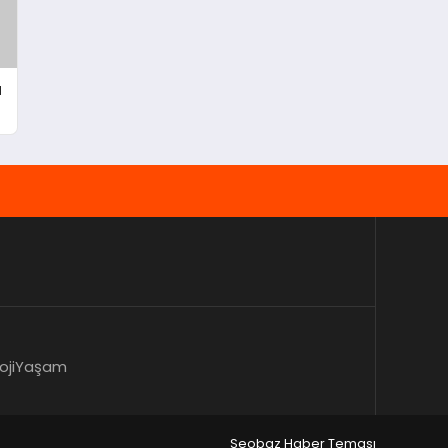
a
oji
Yaşam
Seobaz Haber Teması