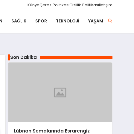
Künye
Çerez Politikası
Gizlilik Politikası
İletişim
N
SAĞLIK
SPOR
TEKNOLOJI
YAŞAM
Son Dakika
Lübnan Semalarında Esrarengiz