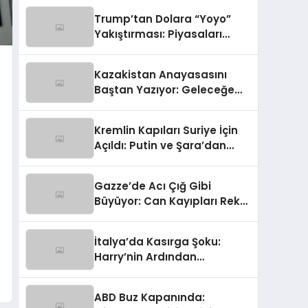
Gümrük Hem NATO Uyarısı!
Trump’tan Dolara “Yoyo”
Yakıştırması: Piyasaları
Sallayan Sözler
Kazakistan Anayasasını
Baştan Yazıyor: Geleceğe
Yönelik Radikal Hamle
Kremlin Kapıları Suriye İçin
Açıldı: Putin ve Şara’dan
Kritik Zirve
Gazze’de Acı Çığ Gibi
Büyüyor: Can Kayıpları Rekor
Seviyede
İtalya’da Kasırga Şoku:
Harry’nin Ardından
Olağanüstü Hal İlan Edildi!
ABD Buz Kapanında: