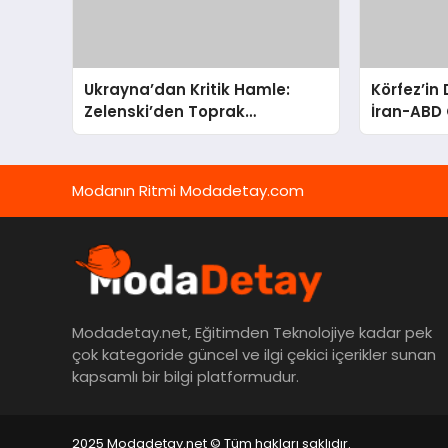
Ukrayna’dan Kritik Hamle:
Körfez’in
Zelenski’den Toprak
İran-ABD 
Bütünlüğüne Vurgulu Uzlaşma
Ortadoğu’
Sinyali
Modanın Ritmi Modadetay.com
Modadetay.net, Eğitimden Teknolojiye kadar pek
çok kategoride güncel ve ilgi çekici içerikler sunan
kapsamlı bir bilgi platformudur.
2025 Modadetay.net © Tüm hakları saklıdır.