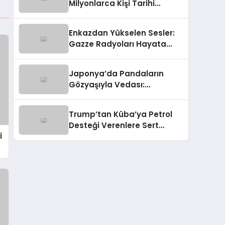
Milyonlarca Kişi Tarihi
Fırtınaya Hazırlanıyor
Enkazdan Yükselen Sesler:
Gazze Radyoları Hayata
Tutunuyor
Japonya’da Pandaların
Gözyaşıyla Vedası:
Diplomasinin Karmaşık Yüzü
Trump’tan Küba’ya Petrol
Desteği Verenlere Sert
i
Mesaj