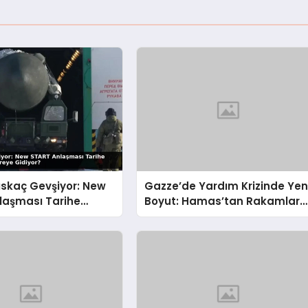
ıskaç Gevşiyor: New
Gazze’de Yardım Krizinde Yen
laşması Tarihe
Boyut: Hamas’tan Rakamlara
n Dünya Nereye
Sert İtiraz