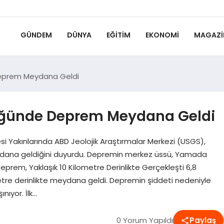
GÜNDEM
DÜNYA
EĞITIM
EKONOMI
MAGAZI
Deprem Meydana Geldi
üğünde Deprem Meydana Geldi
i Yakınlarında ABD Jeolojik Araştırmalar Merkezi (USGS),
dana geldiğini duyurdu. Depremin merkez üssü, Yamada
prem, Yaklaşık 10 Kilometre Derinlikte Gerçekleşti 6,8
etre derinlikte meydana geldi. Depremin şiddeti nedeniyle
nıyor. İlk…
0 Yorum Yapıldı
Paylaş