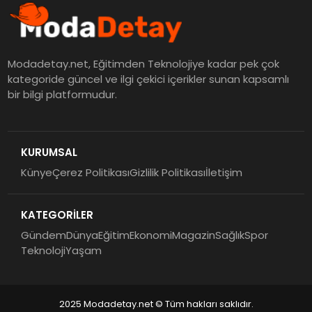
Modadetay.net, Eğitimden Teknolojiye kadar pek çok
kategoride güncel ve ilgi çekici içerikler sunan kapsamlı
bir bilgi platformudur.
KURUMSAL
Künye
Çerez Politikası
Gizlilik Politikası
İletişim
KATEGORİLER
Gündem
Dünya
Eğitim
Ekonomi
Magazin
Sağlık
Spor
Teknoloji
Yaşam
2025 Modadetay.net © Tüm hakları saklıdır.