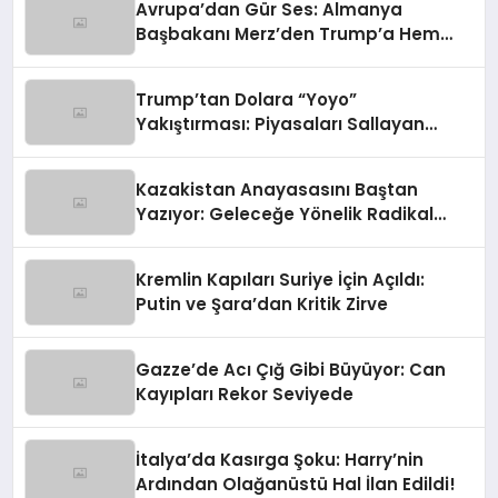
Avrupa’dan Gür Ses: Almanya
Başbakanı Merz’den Trump’a Hem
Gümrük Hem NATO Uyarısı!
Trump’tan Dolara “Yoyo”
Yakıştırması: Piyasaları Sallayan
Sözler
Kazakistan Anayasasını Baştan
Yazıyor: Geleceğe Yönelik Radikal
Hamle
Kremlin Kapıları Suriye İçin Açıldı:
Putin ve Şara’dan Kritik Zirve
Gazze’de Acı Çığ Gibi Büyüyor: Can
Kayıpları Rekor Seviyede
İtalya’da Kasırga Şoku: Harry’nin
Ardından Olağanüstü Hal İlan Edildi!