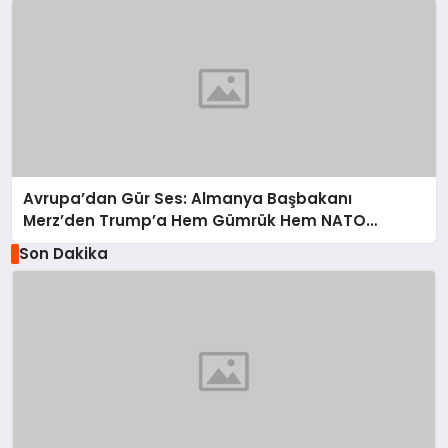
Avrupa’dan Gür Ses: Almanya Başbakanı
Merz’den Trump’a Hem Gümrük Hem NATO
Uyarısı!
Son Dakika