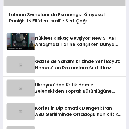
Lübnan Semalarında Esrarengiz Kimyasal
Paniği: UNIFIL’den İsrail’e Sert Çağrı
Nükleer Kıskaç Gevşiyor: New START
Anlaşması Tarihe Karışırken Dünya
Nereye Gidiyor?
Gazze’de Yardım Krizinde Yeni Boyut:
Hamas’tan Rakamlara Sert İtiraz
Ukrayna’dan Kritik Hamle:
Zelenski’den Toprak Bütünlüğüne
Vurgulu Uzlaşma Sinyali
Körfez’in Diplomatik Dengesi: İran-
ABD Geriliminde Ortadoğu’nun Kritik
Rolü