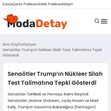
Künye
Çerez Politikası
Gizlilik Politikası
İletişim
GÜNDEM
Ana Sayfa
Dünya
Senaötler Trump’ın Nükleer Silah Test Talimatına Tepki
Gösterdi
DÜNYA
Senaötler Trump’ın Nükleer Silah
EĞITIM
Test Talimatına Tepki Gösterdi
Senaötler Tehlikeli ve Pervasız Adımı Eleştirdi
EKONOMI
Senatörler Jeanne Shaheen, Jacky Rosen ve Mark
Kelly, Trump’ın Savunma Bakanlığına (Pentagon)