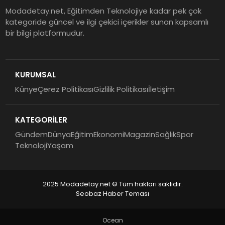
Modadetay.net, Eğitimden Teknolojiye kadar pek çok
kategoride güncel ve ilgi çekici içerikler sunan kapsamlı
bir bilgi platformudur.
KURUMSAL
Künye
Çerez Politikası
Gizlilik Politikası
İletişim
KATEGORİLER
Gündem
Dünya
Eğitim
Ekonomi
Magazin
Sağlık
Spor
Teknoloji
Yaşam
2025 Modadetay.net © Tüm hakları saklıdır.
Seobaz Haber Teması
Ocean