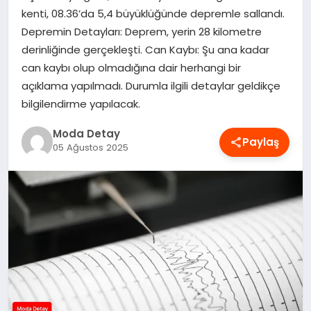
kenti, 08.36’da 5,4 büyüklüğünde depremle sallandı.
MAGAZIN
Depremin Detayları: Deprem, yerin 28 kilometre
derinliğinde gerçekleşti. Can Kaybı: Şu ana kadar
can kaybı olup olmadığına dair herhangi bir
SAĞLIK
açıklama yapılmadı. Durumla ilgili detaylar geldikçe
bilgilendirme yapılacak.
SPOR
Moda Detay
Paylaş
05 Ağustos 2025
TEKNOLOJI
YAŞAM