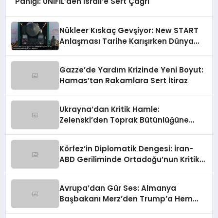
Paniği: UNIFIL’den İsrail’e Sert Çağrı
Nükleer Kıskaç Gevşiyor: New START
Anlaşması Tarihe Karışırken Dünya
Nereye Gidiyor?
Gazze’de Yardım Krizinde Yeni Boyut:
Hamas’tan Rakamlara Sert İtiraz
Ukrayna’dan Kritik Hamle:
Zelenski’den Toprak Bütünlüğüne
Vurgulu Uzlaşma Sinyali
Körfez’in Diplomatik Dengesi: İran-
ABD Geriliminde Ortadoğu’nun Kritik
Rolü
Avrupa’dan Gür Ses: Almanya
Başbakanı Merz’den Trump’a Hem
Gümrük Hem NATO Uyarısı!