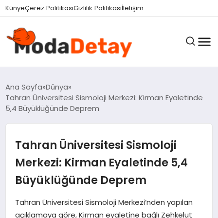
Künye
Çerez Politikası
Gizlilik Politikası
İletişim
GÜNDEM
Ana Sayfa
Dünya
Tahran Üniversitesi Sismoloji Merkezi: Kirman Eyaletinde
5,4 Büyüklüğünde Deprem
DÜNYA
Tahran Üniversitesi Sismoloji
EĞITIM
Merkezi: Kirman Eyaletinde 5,4
Büyüklüğünde Deprem
EKONOMI
Tahran Üniversitesi Sismoloji Merkezi’nden yapılan
açıklamaya göre, Kirman eyaletine bağlı Zehkelut