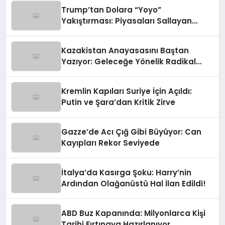
Trump’tan Dolara “Yoyo”
Yakıştırması: Piyasaları Sallayan
Sözler
Kazakistan Anayasasını Baştan
Yazıyor: Geleceğe Yönelik Radikal
Hamle
Kremlin Kapıları Suriye İçin Açıldı:
Putin ve Şara’dan Kritik Zirve
Gazze’de Acı Çığ Gibi Büyüyor: Can
Kayıpları Rekor Seviyede
İtalya’da Kasırga Şoku: Harry’nin
Ardından Olağanüstü Hal İlan Edildi!
ABD Buz Kapanında: Milyonlarca Kişi
Tarihi Fırtınaya Hazırlanıyor