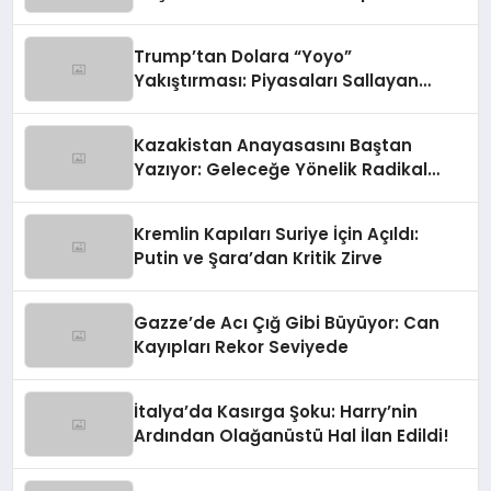
Gümrük Hem NATO Uyarısı!
Trump’tan Dolara “Yoyo”
Yakıştırması: Piyasaları Sallayan
Sözler
Kazakistan Anayasasını Baştan
Yazıyor: Geleceğe Yönelik Radikal
Hamle
Kremlin Kapıları Suriye İçin Açıldı:
Putin ve Şara’dan Kritik Zirve
Gazze’de Acı Çığ Gibi Büyüyor: Can
Kayıpları Rekor Seviyede
İtalya’da Kasırga Şoku: Harry’nin
Ardından Olağanüstü Hal İlan Edildi!