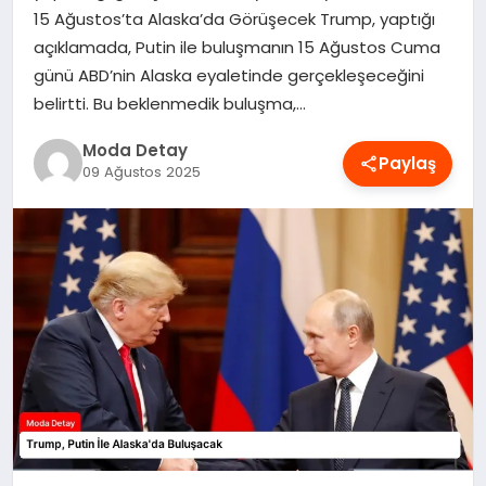
15 Ağustos’ta Alaska’da Görüşecek Trump, yaptığı
MAGAZIN
açıklamada, Putin ile buluşmanın 15 Ağustos Cuma
günü ABD’nin Alaska eyaletinde gerçekleşeceğini
belirtti. Bu beklenmedik buluşma,…
SAĞLIK
Moda Detay
Paylaş
09 Ağustos 2025
SPOR
TEKNOLOJI
YAŞAM