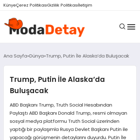
felix markets 360
felix markets yatırım
felix markets pro
felix markets
felix markets app
Künye
Çerez Politikası
Gizlilik Politikası
İletişim
GÜNDEM
Ana Sayfa
Dünya
Trump, Putin İle Alaska’da Buluşacak
Trump, Putin İle Alaska’da
DÜNYA
Buluşacak
EĞITIM
ABD Başkanı Trump, Truth Social Hesabından
Paylaştı ABD Başkanı Donald Trump, resmi olmayan
sosyal medya platformu Truth Social üzerinden
EKONOMI
yaptığı bir paylaşımla Rusya Devlet Başkanı Putin ile
yapacağı görüşmenin detaylarını duyurdu. Putin İle