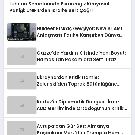
Lübnan Semalarında Esrarengiz Kimyasal
Paniği: UNIFIL’den İsrail’e Sert Çağrı
Nükleer Kıskaç Gevşiyor: New START
Anlaşması Tarihe Karışırken Dünya
Nereye Gidiyor?
Gazze’de Yardım Krizinde Yeni Boyut:
Hamas’tan Rakamlara Sert İtiraz
Ukrayna’dan Kritik Hamle:
Zelenski’den Toprak Bütünlüğüne
Vurgulu Uzlaşma Sinyali
Körfez’in Diplomatik Dengesi: İran-
ABD Geriliminde Ortadoğu’nun Kritik
Rolü
Avrupa’dan Gür Ses: Almanya
Başbakanı Merz’den Trump’a Hem