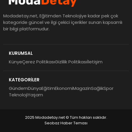
Modadetay.net, Eğitimden Teknolojiye kadar pek çok
kategoride güncel ve ilgi çekici içerikler sunan kapsamlı
bir bilgi platformudur.
KURUMSAL
Künye
Çerez Politikası
Gizlilik Politikası
İletişim
KATEGORİLER
Gündem
Dünya
Eğitim
Ekonomi
Magazin
Sağlık
Spor
Teknoloji
Yaşam
2025 Modadetay.net © Tüm hakları saklıdır.
Seobaz Haber Teması