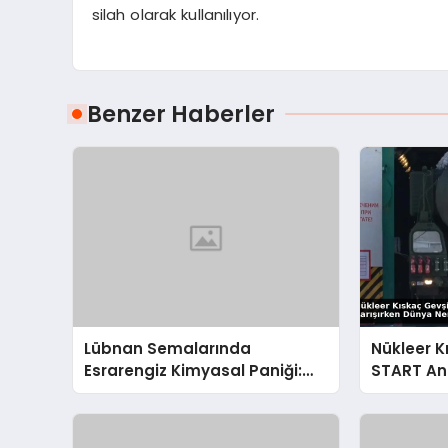
silah olarak kullanılıyor.
Benzer Haberler
Lübnan Semalarında
Nükleer K
Esrarengiz Kimyasal Paniği:
START An
UNIFIL’den İsrail’e Sert Çağrı
Karışırke
Gidiyor?