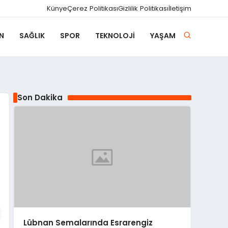
Künye
Çerez Politikası
Gizlilik Politikası
İletişim
N
SAĞLIK
SPOR
TEKNOLOJI
YAŞAM
Son Dakika
Lübnan Semalarında Esrarengiz