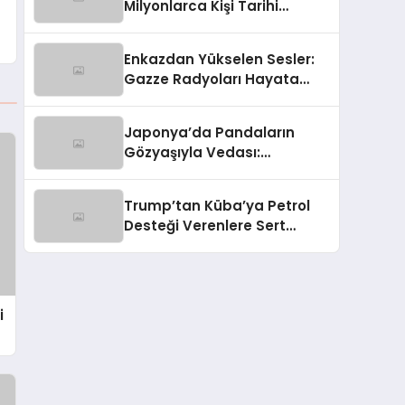
Milyonlarca Kişi Tarihi
Fırtınaya Hazırlanıyor
Enkazdan Yükselen Sesler:
Gazze Radyoları Hayata
Tutunuyor
Japonya’da Pandaların
Gözyaşıyla Vedası:
Diplomasinin Karmaşık Yüzü
Trump’tan Küba’ya Petrol
Desteği Verenlere Sert
Mesaj
i