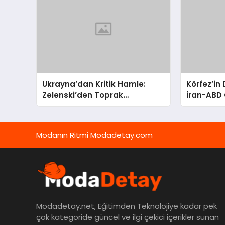
Ukrayna’dan Kritik Hamle:
Körfez’in
Zelenski’den Toprak
İran-ABD 
Bütünlüğüne Vurgulu Uzlaşma
Ortadoğu’
Sinyali
Modanın Ritmi Modadetay.com
Modadetay.net, Eğitimden Teknolojiye kadar pek
çok kategoride güncel ve ilgi çekici içerikler sunan