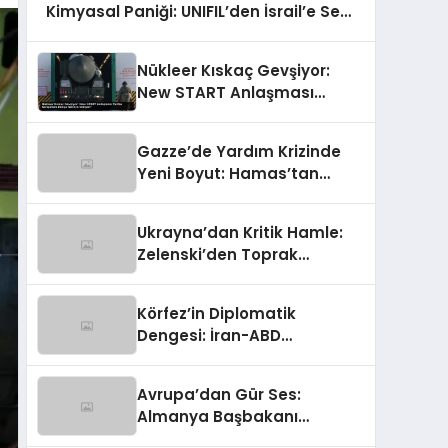
Kimyasal Paniği: UNIFIL’den İsrail’e Sert
Çağrı
Nükleer Kıskaç Gevşiyor:
New START Anlaşması
Tarihe Karışırken Dünya
Nereye Gidiyor?
Gazze’de Yardım Krizinde
Yeni Boyut: Hamas’tan
Rakamlara Sert İtiraz
Ukrayna’dan Kritik Hamle:
Zelenski’den Toprak
Bütünlüğüne Vurgulu
Uzlaşma Sinyali
Körfez’in Diplomatik
Dengesi: İran-ABD
Geriliminde Ortadoğu’nun
Kritik Rolü
Avrupa’dan Gür Ses:
Almanya Başbakanı
Merz’den Trump’a Hem