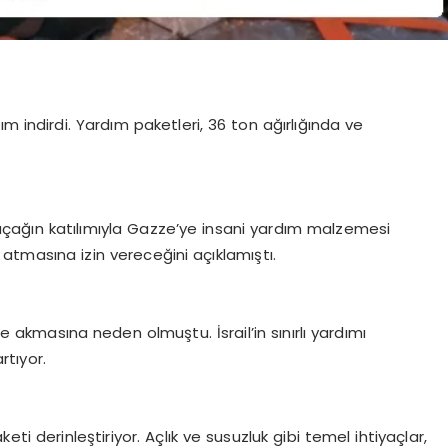
m indirdi. Yardım paketleri, 36 ton ağırlığında ve
uçağın katılımıyla Gazze’ye insani yardım malzemesi
ım atmasına izin vereceğini açıklamıştı.
re akmasına neden olmuştu. İsrail’in sınırlı yardımı
rtıyor.
aketi derinleştiriyor. Açlık ve susuzluk gibi temel ihtiyaçlar,