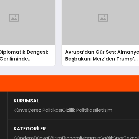
 Diplomatik Dengesi:
Avrupa’dan Gür Ses: Almany
Geriliminde
Başbakanı Merz’den Trump’a
nun Kritik Rolü
Hem Gümrük Hem NATO
Uyarısı!
KURUMSAL
Künye
Çerez Politikası
Gizlilik Politikası
İletişim
KATEGORİLER
Gündem
Dünya
Eğitim
Ekonomi
Magazin
Sağlık
Spor
Teknol