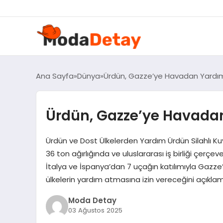
felix markets 360
felix markets yatırım
felix markets pro
felix markets
felix markets app
Ana Sayfa
Dünya
Ürdün, Gazze’ye Havadan Yardım 
Ürdün, Gazze’ye Havadan
Ürdün ve Dost Ülkelerden Yardım Ürdün Silahlı Ku
36 ton ağırlığında ve uluslararası iş birliği çerçev
İtalya ve İspanya’dan 7 uçağın katılımıyla Gazze’
ülkelerin yardım atmasına izin vereceğini açıklamış
Moda Detay
03 Ağustos 2025