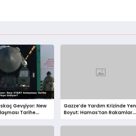
ıskaç Gevşiyor: New
Gazze’de Yardım Krizinde Yen
laşması Tarihe
Boyut: Hamas’tan Rakamlara
n Dünya Nereye
Sert İtiraz