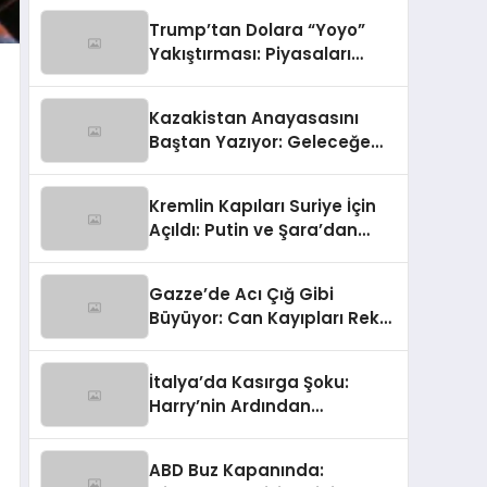
Gümrük Hem NATO Uyarısı!
Trump’tan Dolara “Yoyo”
Yakıştırması: Piyasaları
Sallayan Sözler
Kazakistan Anayasasını
Baştan Yazıyor: Geleceğe
Yönelik Radikal Hamle
Kremlin Kapıları Suriye İçin
Açıldı: Putin ve Şara’dan
Kritik Zirve
Gazze’de Acı Çığ Gibi
Büyüyor: Can Kayıpları Rekor
Seviyede
İtalya’da Kasırga Şoku:
Harry’nin Ardından
Olağanüstü Hal İlan Edildi!
ABD Buz Kapanında: