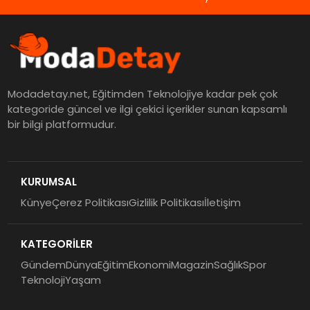
Modadetay.net, Eğitimden Teknolojiye kadar pek çok
kategoride güncel ve ilgi çekici içerikler sunan kapsamlı
bir bilgi platformudur.
KURUMSAL
Künye
Çerez Politikası
Gizlilik Politikası
İletişim
KATEGORİLER
Gündem
Dünya
Eğitim
Ekonomi
Magazin
Sağlık
Spor
Teknoloji
Yaşam