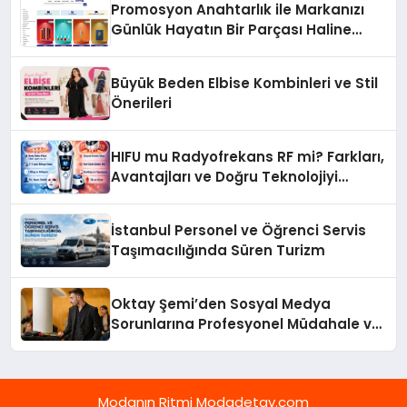
Promosyon Anahtarlık ile Markanızı
Günlük Hayatın Bir Parçası Haline
Getirin
Büyük Beden Elbise Kombinleri ve Stil
Önerileri
HIFU mu Radyofrekans RF mi? Farkları,
Avantajları ve Doğru Teknolojiyi
Seçme Rehberi
İstanbul Personel ve Öğrenci Servis
Taşımacılığında Süren Turizm
Oktay Şemi’den Sosyal Medya
Sorunlarına Profesyonel Müdahale ve
Hızlı Çözüm Desteği
Modanın Ritmi Modadetay.com