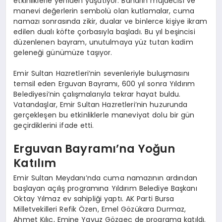
etkinliklerle yeniden yaşatıyor. Baharın müjdecisi ve
manevi değerlerin sembolü olan kutlamalar, cuma
namazı sonrasında zikir, dualar ve binlerce kişiye ikram
edilen dualı köfte çorbasıyla başladı. Bu yıl beşincisi
düzenlenen bayram, unutulmaya yüz tutan kadim
geleneği günümüze taşıyor.
Emir Sultan Hazretleri’nin sevenleriyle buluşmasını
temsil eden Erguvan Bayramı, 600 yıl sonra Yıldırım
Belediyesi’nin çalışmalarıyla tekrar hayat buldu.
Vatandaşlar, Emir Sultan Hazretleri’nin huzurunda
gerçekleşen bu etkinliklerle maneviyat dolu bir gün
geçirdiklerini ifade etti.
Erguvan Bayramı’na Yoğun
Katılım
Emir Sultan Meydanı’nda cuma namazının ardından
başlayan açılış programına Yıldırım Belediye Başkanı
Oktay Yılmaz ev sahipliği yaptı. AK Parti Bursa
Milletvekilleri Refik Özen, Emel Gözükara Durmaz,
Ahmet Kılıç, Emine Yavuz Gözgeç de programa katıldı.