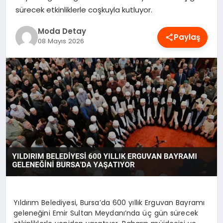
sürecek etkinliklerle coşkuyla kutluyor.
MAGAZIN
Moda Detay
Paylaş
08 Mayıs 2026
SAĞLIK
SPOR
TEKNOLOJI
YAŞAM
Yıldırım Belediyesi, Bursa’da 600 yıllık Erguvan Bayramı
geleneğini Emir Sultan Meydanı’nda üç gün sürecek