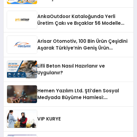
AnkaOutdoor Kataloğunda Yerli
Üretim Çakı ve Bıçaklar 56 Modelle
Listeleniyor
Arisar Otomotiv, 100 Bin Ürün Çeşidini
Aşarak Türkiye’nin Geniş Ürün
Yelpazesine Sahip Oto Yedek Parça
Platformlarından Biri Oldu
Lifli Beton Nasıl Hazırlanır ve
Uygulanır?
Hemen Yazılım Ltd. Şti’den Sosyal
Medyada Büyüme Hamlesi:
Instagram Beğeni ve TikTok Beğeni
Alanında Talep Rekor Kırıyor
VIP KURYE