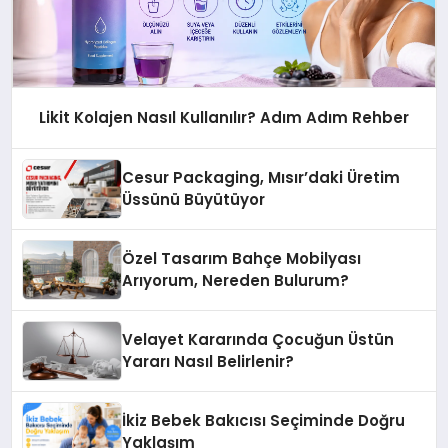
Likit Kolajen Nasıl Kullanılır? Adım Adım Rehber
Cesur Packaging, Mısır’daki Üretim
Üssünü Büyütüyor
Özel Tasarım Bahçe Mobilyası
Arıyorum, Nereden Bulurum?
Velayet Kararında Çocuğun Üstün
Yararı Nasıl Belirlenir?
İkiz Bebek Bakıcısı Seçiminde Doğru
Yaklaşım