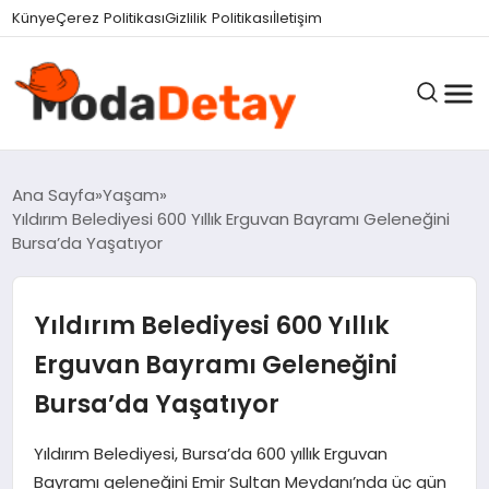
Künye
Çerez Politikası
Gizlilik Politikası
İletişim
GÜNDEM
Ana Sayfa
Yaşam
Yıldırım Belediyesi 600 Yıllık Erguvan Bayramı Geleneğini
Bursa’da Yaşatıyor
DÜNYA
Yıldırım Belediyesi 600 Yıllık
EĞITIM
Erguvan Bayramı Geleneğini
Bursa’da Yaşatıyor
EKONOMI
Yıldırım Belediyesi, Bursa’da 600 yıllık Erguvan
Bayramı geleneğini Emir Sultan Meydanı’nda üç gün