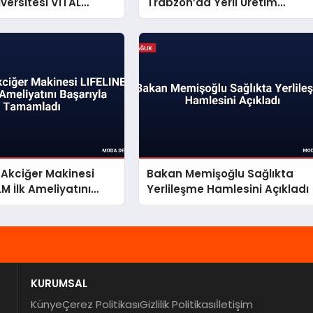
versitesi VİTAL
Trabzon’da Yerli Üretim
 Açtı
Vizyonunu Açıkladı
p Akciğer Makinesi
Bakan Memişoğlu Sağlıkta
LM İlk Ameliyatını
Yerlileşme Hamlesini Açıkladı
a Tamamladı
KURUMSAL
Künye
Çerez Politikası
Gizlilik Politikası
İletişim