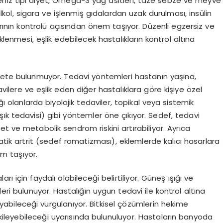
niz tipi diyet, Omega-3 yağ asitleri, taze sebze ve meyve
alkol, sigara ve işlenmiş gıdalardan uzak durulması, insülin
rının kontrolü açısından önem taşıyor. Düzenli egzersiz ve
lenmesi, eşlik edebilecek hastalıkların kontrol altına
çete bulunmuyor. Tedavi yöntemleri hastanın yaşına,
vilere ve eşlik eden diğer hastalıklara göre kişiye özel
ğı olanlarda biyolojik tedaviler, topikal veya sistemik
ık tedavisi) gibi yöntemler öne çıkıyor. Sedef, tedavi
t ve metabolik sendrom riskini artırabiliyor. Ayrıca
atik artrit (sedef romatizması), eklemlerde kalıcı hasarlara
m taşıyor.
arı için faydalı olabileceği belirtiliyor. Güneş ışığı ve
eri bulunuyor. Hastalığın uygun tedavi ile kontrol altına
ayabileceği vurgulanıyor. Bitkisel çözümlerin hekime
kileyebileceği uyarısında bulunuluyor. Hastaların banyoda