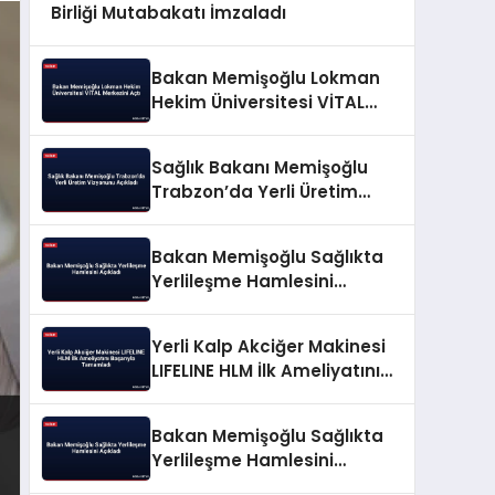
Birliği Mutabakatı İmzaladı
Bakan Memişoğlu Lokman
Hekim Üniversitesi VİTAL
Merkezini Açtı
Sağlık Bakanı Memişoğlu
Trabzon’da Yerli Üretim
Vizyonunu Açıkladı
Bakan Memişoğlu Sağlıkta
Yerlileşme Hamlesini
Açıkladı
Yerli Kalp Akciğer Makinesi
LIFELINE HLM İlk Ameliyatını
Başarıyla Tamamladı
Bakan Memişoğlu Sağlıkta
Yerlileşme Hamlesini
Açıkladı