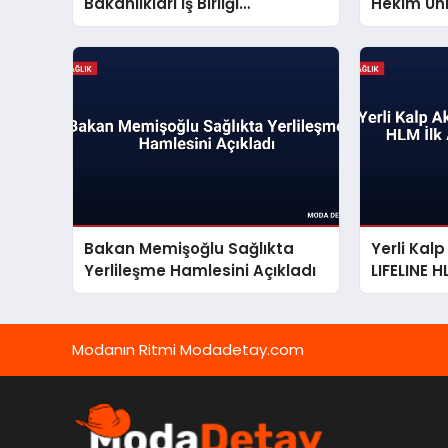
Bakanlıkları İş Birliği
Hekim Üni
Mutabakatı İmzaladı
Merkezini
Bakan Memişoğlu Sağlıkta
Yerli Kal
Yerlileşme Hamlesini Açıkladı
LIFELINE H
Başarıyl
Modanın Ritmi Modadetay.com