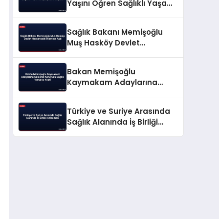
Yaşını Öğren Sağlıklı Yaşa
Kampanyasını Başlattı
Sağlık Bakanı Memişoğlu
Muş Hasköy Devlet
Hastanesini Hizmete Açtı
Bakan Memişoğlu
Kaymakam Adaylarına
Seslendi Koruyucu Sağlık
Vurgusu Yaptı
Türkiye ve Suriye Arasında
Sağlık Alanında İş Birliği
Anlaşması