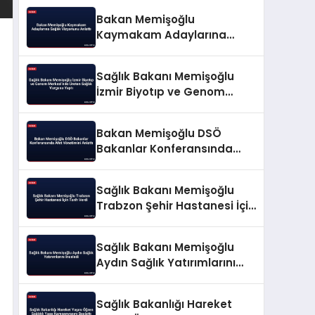
Bakan Memişoğlu
Kaymakam Adaylarına
Sağlık Vizyonunu Anlattı
Sağlık Bakanı Memişoğlu
İzmir Biyotıp ve Genom
Merkezi’nde Üreten Sağlık
Vurgusu Yaptı
Bakan Memişoğlu DSÖ
Bakanlar Konferansında
Afet Yönetimini Anlattı
Sağlık Bakanı Memişoğlu
Trabzon Şehir Hastanesi İçin
Tarih Verdi
Sağlık Bakanı Memişoğlu
Aydın Sağlık Yatırımlarını
İnceledi
Sağlık Bakanlığı Hareket