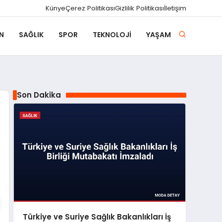
Künye
Çerez Politikası
Gizlilik Politikası
İletişim
N
SAĞLIK
SPOR
TEKNOLOJI
YAŞAM
Son Dakika
Türkiye ve Suriye Sağlık Bakanlıkları İş