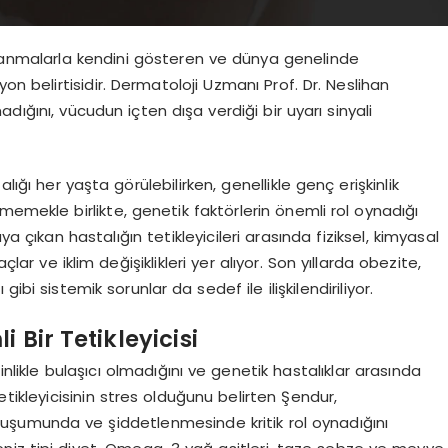
llanmalarla kendini gösteren ve dünya genelinde
on belirtisidir. Dermatoloji Uzmanı Prof. Dr. Neslihan
dığını, vücudun içten dışa verdiği bir uyarı sinyali
alığı her yaşta görülebilirken, genellikle genç erişkinlik
memekle birlikte, genetik faktörlerin önemli rol oynadığı
a çıkan hastalığın tetikleyicileri arasında fiziksel, kimyasal
çlar ve iklim değişiklikleri yer alıyor. Son yıllarda obezite,
ibi sistemik sorunlar da sedef ile ilişkilendiriliyor.
 Bir Tetikleyicisi
inlikle bulaşıcı olmadığını ve genetik hastalıklar arasında
etikleyicisinin stres olduğunu belirten Şendur,
oluşumunda ve şiddetlenmesinde kritik rol oynadığını