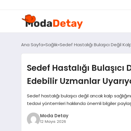
felix markets 360
felix markets yatırım
felix markets pro
felix markets
felix markets app
Ana Sayfa
Sağlık
Sedef Hastalığı Bulaşıcı Değil Kal
Sedef Hastalığı Bulaşıcı D
Edebilir Uzmanlar Uyarıy
Sedef hastalığı bulaşıcı değil ancak kalp sağlığını
tedavi yöntemleri hakkında önemli bilgiler paylaş
Moda Detay
12 Mayıs 2026