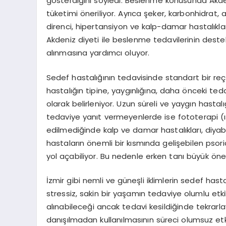
gösterdiğini söyledi. Beslenme konusunda Akde
tüketimi öneriliyor. Ayrıca şeker, karbonhidrat, 
direnci, hipertansiyon ve kalp-damar hastalıkla
Akdeniz diyeti ile beslenme tedavilerinin destek
alınmasına yardımcı oluyor.
Sedef hastalığının tedavisinde standart bir re
hastalığın tipine, yaygınlığına, daha önceki teda
olarak belirleniyor. Uzun süreli ve yaygın hastalı
tedaviye yanıt vermeyenlerde ise fototerapi (ış
edilmediğinde kalp ve damar hastalıkları, diyabe
hastaların önemli bir kısmında gelişebilen psori
yol açabiliyor. Bu nedenle erken tanı büyük öne
İzmir gibi nemli ve güneşli iklimlerin sedef hastal
stressiz, sakin bir yaşamın tedaviye olumlu etkil
alınabileceği ancak tedavi kesildiğinde tekrarl
danışılmadan kullanılmasının süreci olumsuz et